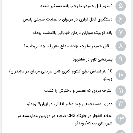
۵
4متهم قتل حمیدرضا رجب‌زاده دستگیر شدند
۶
دستگیری قاتل فراری در مریوان با عملیات ضربتی پلیس
۷
باند کوییک سواران دزدان خیابانی پاکدشت بودند
۸
از قتل حمیدرضا رجب‌زاده، مداح معروف، چه می‌دانیم؟
۹
پسرکشی تلخ در شاهرود
10 بار قصاص برای کلثوم اکبری قاتل سریالی مردان در مازندران/
۱۰
ویدئو
۱۱
اعتراف مردی که همسر و دخترش را کشت
۱۲
دعوای دسته‌جمعی چند دختر افغانی در ایران!/ ویدئو
لحظه انفجار در جایگاه CNG صحنه در دوربین مداربسته در
۱۳
شهرستان صحنه/ ویدئو