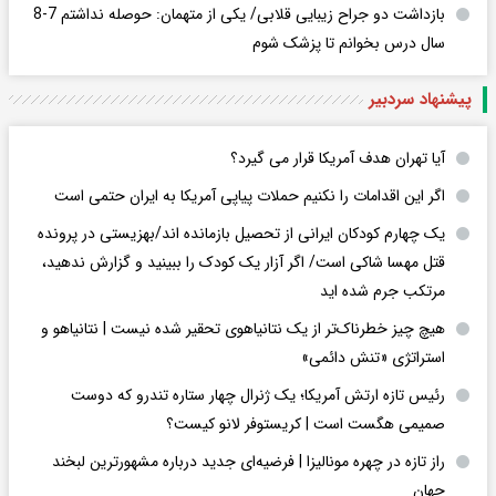
بازداشت دو جراح زیبایی قلابی/ یکی از متهمان: حوصله نداشتم 7-8
سال درس بخوانم تا پزشک شوم
پیشنهاد سردبیر
آیا تهران هدف آمریکا قرار می گیرد؟
اگر این اقدامات را نکنیم حملات پیاپی آمریکا به ایران حتمی است
یک چهارم کودکان ایرانی از تحصیل بازمانده اند/بهزیستی در پرونده
قتل مهسا شاکی است/ اگر آزار یک کودک را ببینید و گزارش ندهید،
مرتکب جرم شده اید
هیچ چیز خطرناک‌تر از یک نتانیاهوی تحقیر شده نیست | نتانیاهو و
استراتژی «تنش دائمی»
رئیس تازه ارتش آمریکا؛ یک ژنرال چهار ستاره تندرو که دوست
صمیمی هگست است | کریستوفر لانو کیست؟
راز تازه در چهره مونالیزا | فرضیه‌ای جدید درباره مشهورترین لبخند
جهان