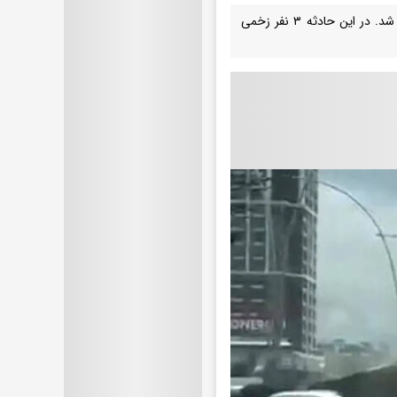
در آنکارا، کامیونی که دمپر آن باز مانده بود به پل عابر پیاده برخورد کرد و پل تخریب شد. در این حادثه ۳ نفر زخمی