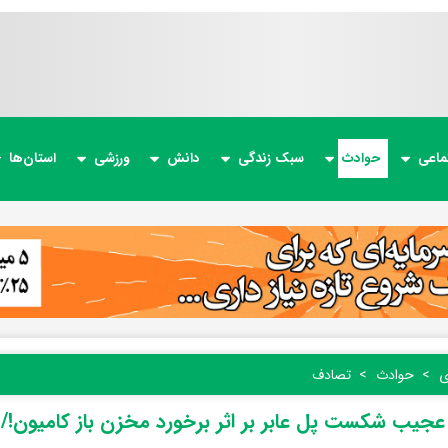
ماعی
حوادث
سبک زندگی
دانش
ورزشی
استان‌ها
ی
حوادث
تصادف
جیب شکست پل عابر بر اثر برخورد مخزن باز کامیون!/ 