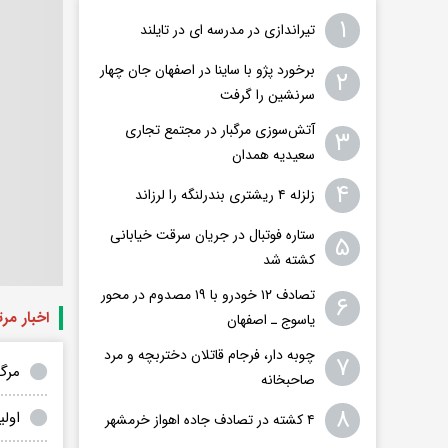
۱
تیراندازی در مدرسه ای در تایلند
برخورد پژو با ساینا در اصفهان جان چهار
۲
سرنشین را گرفت
آتش‌سوزی مرگبار در مجتمع تجاری
۳
سعیدیه همدان
۴
زلزله ۴ ریشتری بندرلنگه را لرزاند
ستاره فوتبال در جریان سرقت خیابانی
۵
کشته شد
تصادف ۱۲ خودرو با ۱۹ مصدوم در محور
۶
اخبار مر
یاسوج ـ اصفهان
چوبه دار، فرجام قاتلان دختربچه و مرد
۷
مرگ کودک 2 ساله 
صاحبخانه
۸
اولی
۴ کشته در تصادف جاده اهواز خرمشهر