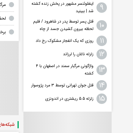
اینفلوئنسر مشهور در پخش زنده کشته
مرگ 
۹
شد | ببینید
لحظ
قتل پسر توسط پدر در شاهرود / فلیم
۱۰
لحظه بیرون کشیدن جسد از چاه
برخو
۱۱
روزی که یک انفجار مشکوک رخ داد
۱۲
زلزله ناغان را لرزاند
واژگونی مرگبار سمند در اصفهان با ۴
۱۳
کشته
۱۴
قتل جوان تهرانی توسط ۳ مرد پژوسوار
۱۵
زلزله ۵.۵ ریشتری در اندونزی
شبکه‌ها