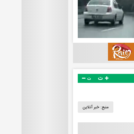
ت
ت
منبع:
خبر آنلاین