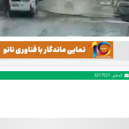
کدخبر:
3217521