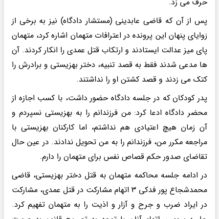
حرف می زد.
پس از آن که قاضی عابدینی (مستشار دادگاه) نیز به برخی از
زوایای پنهان این پرونده در اعترافات متهمان اشاره کرد، متهمان
پای میز عدالت ایستادند و ارتکاب قتل عمدی را انکار کردند. آن
ها مدعی شدند فقط به قصد تنبیه، دختر بهزیستی و برادرش را
کتک می زدند و قصد کشتن او را نداشتند.
پدر کودکان که در جلسه دادگاه حضور داشت، با کسب اجازه از
محضر دادگاه ادعا کرد: من فرزندانم را به بهزیستی نسپردم و
آن زمان هیچ اعتیادی هم نداشتم، اما کارکنان بهزیستی با
مراجعه مکرر من، فرزندانم را به من تحویل ندادند. در عین حال
تقاضای صدور حکم قصاص نفس برای متهمان را دارم.
در ادامه جلسه محاکمه متهمان به قتل دختر بهزیستی، قاضی
محمدشجاع پور فدکی ۳ اتهام مشارکت در قتل عمدی، مشارکت
در ایراد ضرب و جرح و آزار و اذیت را به متهمان تفهیم کرد.