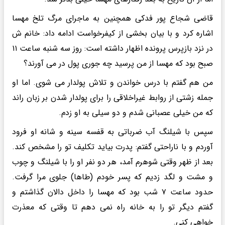
قاضی شجاع پور فدکی همچنین به ماجرای مرگ تلخ مهسا
اشاره کرد و با بیان بخشی از کیفرخواست ادامه داد: خانم ش
در نزد بازپرس پرونده اظهار داشته است: روز سه شنبه ساعت ۱۱
صبح بود که مهسا از من پرسید چه جوری پول در می آورند؟
من هم گفتم با درس خواندن و تلاش پولدار می شوی. اما او
جمله زشتی از روابط غیراخلاقی را برای پولدار شدن بر زبان راند
که من خیلی عصبانی شدم و دو سیلی به او زدم.
سپس با شیلنگ آب ضرباتی به قفسه سینه و شانه او فرود
آوردم و با ناراحتی گفتم: پدرت بیاید تکلیف تو را مشخص کند.
بعد از ظهر وقتی شوهرم آمد، هر دو نفر او را با شیلنگ و چوب
و مشت و لگد زدیم که پسر خودم (طاها) جلوی مرا گرفت.
حدود ساعت ۷ شب بود که مهسا را داخل دالان گذاشتم و
گفتم دیگر تو را به خانه راه نمی دهم تا وقتی که معذرت
خواهی کنی.