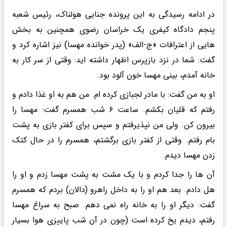
در ادامه رسیدگی به این پرونده جنایی هولناک، رئیس شعبه
پنجم دادگاه کیفری یک خراسان رضوی همچنین به بخش
هایی از اعترافات «ج-الف» (پدر خوانده مهسا) نیز اشاره کرد و
گفت: شما در نزد بازپرس اظهار داشته اید: وقتی از سر کار به
خانه آمدم، بینی مهسا خون آلود بود.
او به من گفت: با مادر لجبازی کرده ام. من هم به او غذا دادم و
رفتم که قلیان بکشم. ساعت ۶ شب همسرم گفت: مهسا را
بیرون کن. ولی من نپذیرفتم و سپس برای کفتر بازی به پشت
بام رفتم. وقتی از کفتر بازی برگشتم، همسرم را در حال کتک
زدن مهسا دیدم.
آن ها را جدا کردم و با یک مشت به پشت مهسا زدم و او را
هل دادم. بعد هم او را به داخل راهرو (دالان) بردم که همسرم
گفت: دیگر او را به خانه راه نمی دهم. صبح به سراغ مهسا
رفتم، دیدم یخ کرده است (چون در آن شب پاییزی هوا بسیار