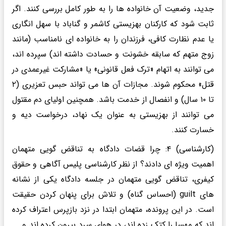
جدید، وضعیت آن خانواده ها را به طور کامل بررسی کنند. اگر
ثابت شود که کارکنان بهزیستی کاشمر و گناباد با سهل انگاری
یا عدم نظارت کافی، فرزندان را به خانواده ای نامناسب (مانند
زوج متهم که سابقه خشونت و حسادت داشته اند) سپرده اند،
می توانند به اتهام «ترک فعل قانونی» یا «مشارکت غیرعمدی در
قتل» محکوم شوند. مجازات آن ها می تواند حبس تعزیری (۲
تا ۱۰ سال) و انفصال از خدمت باشد. همچنین اولیای دم مقتول
می توانند از بهزیستی به عنوان یک نهاد، درخواست دیه و
خسارت کنند.
(کارشناسی) ۴: چرا قضات دادگاه به تناقض گویی متهمان
اهمیت ویژه ای دادند؟ از نظر کارشناسی پلیس آگاهی و حقوق
کیفری، تناقض گویی متهمان در جلسه دادگاه یکی از نشانه
های guilt (احساس گناه) و تلاش برای پنهان کردن حقیقت
است. در این پرونده، متهمان ابتدا در نزد بازپرس اعتراف کرده
اند که مهسا را کتک زده اند، در هوای سرد بیرون کرده اند و ...