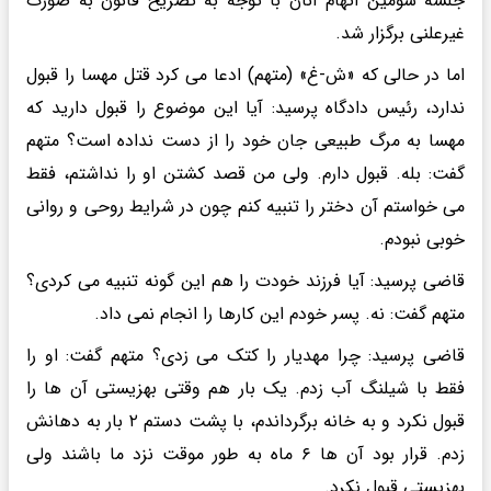
جلسه سومین اتهام آنان با توجه به تصریح قانون به صورت
غیرعلنی برگزار شد.
اما در حالی که «ش-غ» (متهم) ادعا می کرد قتل مهسا را قبول
ندارد، رئیس دادگاه پرسید: آیا این موضوع را قبول دارید که
مهسا به مرگ طبیعی جان خود را از دست نداده است؟ متهم
گفت: بله. قبول دارم. ولی من قصد کشتن او را نداشتم، فقط
می خواستم آن دختر را تنبیه کنم چون در شرایط روحی و روانی
خوبی نبودم.
قاضی پرسید: آیا فرزند خودت را هم این گونه تنبیه می کردی؟
متهم گفت: نه. پسر خودم این کارها را انجام نمی داد.
قاضی پرسید: چرا مهدیار را کتک می زدی؟ متهم گفت: او را
فقط با شیلنگ آب زدم. یک بار هم وقتی بهزیستی آن ها را
قبول نکرد و به خانه برگرداندم، با پشت دستم ۲ بار به دهانش
زدم. قرار بود آن ها ۶ ماه به طور موقت نزد ما باشند ولی
بهزیستی قبول نکرد.