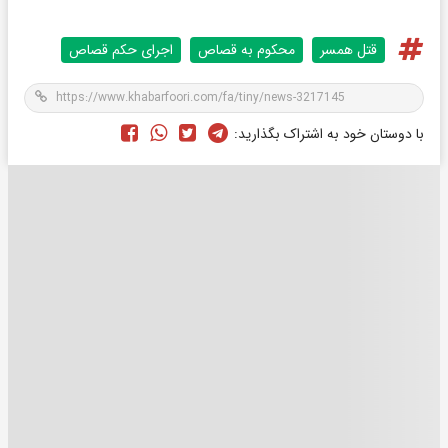
قتل همسر
محکوم به قصاص
اجرای حکم قصاص
با دوستان خود به اشتراک بگذارید: