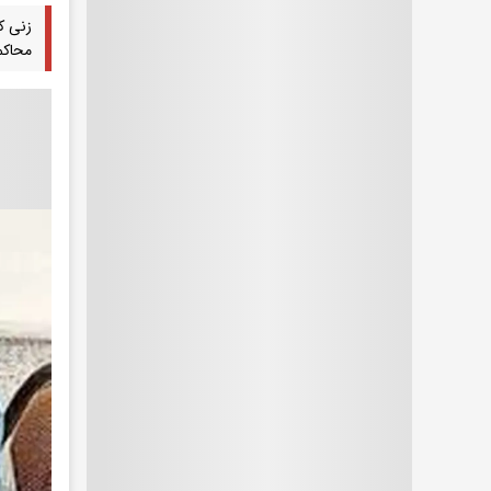
زنی ک
محاکم