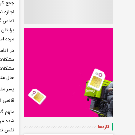
جمع کرد
اجازه ن
تماس گر
برایتان
مرده اس
در ادام
مشکلات 
مشکلات 
حال مثل
پسر مقت
قاضی از
متهم گف
شده من 
تازه‌ها
نفس نمی