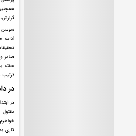
همچنین 
گزارش، 
سوسن و
ادامه 
تحقیقات
هفته به
ترتیب س
در دا
در ابتد
مقتول ب
خواهرم 
کاری به