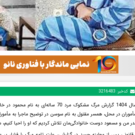
کدخبر:
3216483
اوایل سال 1404 گزارش مرگ مشکوک مرد 70 ساله‌ای 
موران در محل، همسر مقتول به نام سوسن در توضیح ماجرا به مأمو
ر من و مسعود دوست خانوادگی‌مان تلاش کردیم که او را احیا کنیم، 
انونی پس از معاینه جسد در گزارشی، علت تامه مرگ را فشار بر عن