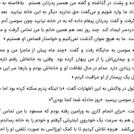
ه و پشت در گذاشته و گفته من همسر پدرتان هستم. بلافاصله به خ
داد ما وارد شویم و می‌گفت حق ندارید دیگر به این خانه بیایید. بعد
فت و گفت پدرتان پیغام داده که به در خانه نیایید چون سوسن آد
 دردسر ایجاد کند. چند روز بعد هم همین خانم با من تماس گرفت و م
ت. ما به هیچ عنوان گذشت نمی‌کنیم و خواستار قصاص او هستیم.»
ه سوسن به جایگاه رفت و گفت: «چند ماه پیش از ماجرا من و محمو
و بیماری‌اش را از من پنهان کرده بود. وقتی به خانه‌اش رفتم تازه
زیادی دارد. مدام در حال نظافت او و خانه‌اش بودم و بارها سر این مو
 یک پرستار از او مراقبت کردم.»
ول در واکنش به این اظهارات گفت: «با اینکه پدرم سکته کرده بود اما ه
 سوسن پرسید: «روز حادثه شما کجا بودی؟»
ت: «برای انجام کاری به ورامین رفته بودم که مسعود با من تماس
هم به سرعت یک خودروی اینترنتی گرفتم و خودم را به خانه رساندم و
‌کشد. هرچه تلاش کردیم تا با کمک اورژانس به صورت تلفنی او را احیا