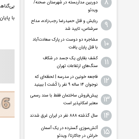
۸
دوربین مداربسته در شهرستان صحنه/
بی‌گناهم
ویدئو
با پایا
ربایش و قتل حمیدرضا رجب‌زاده، مداح
۹
سرشناس، تایید شد
مشاجره دو دوست در پارک سعادت‌آباد
۱۰
با قتل پایان یافت
کشف بقایای یک جسد در شکاف
۱۱
سنگ‌های ارتفاعات تهران
فاجعه خونین در مدرسه | لحظه‌ای که
۱۲
نوجوان ۱۴ ساله ۹ نفر را کُشت | ببینید
پیش‌فروش ساختمان فقط با سند رسمی
۱۳
معتبر امکانپذیر است
۱۴
سال گذشته ۸۸۸ نفر در ایران غرق شدند
​​​​​​​آتش‌سوزی گسترده در یک آسمان
۱۵
خراش در جاکارتا/ ویدئو