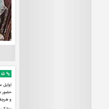
حضور مأ
و هرچقد
پزشکی ق