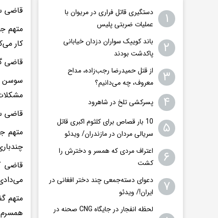
قاضی سؤ
دستگیری قاتل فراری در مریوان با
۱
عملیات ضربتی پلیس
متهم جو
باند کوییک سواران دزدان خیابانی
کار می‌ک
۲
پاکدشت بودند
قاضی گف
از قتل حمیدرضا رجب‌زاده، مداح
۳
سوسن گف
معروف، چه می‌دانیم؟
مشکلات 
۴
پسرکشی تلخ در شاهرود
قاضی سؤ
10 بار قصاص برای کلثوم اکبری قاتل
۵
متهم جو
سریالی مردان در مازندران/ ویدئو
چندباری
اعتراف مردی که همسر و دخترش را
۶
کشت
قاضی گ
می‌دادی
دعوای دسته‌جمعی چند دختر افغانی در
۷
ایران!/ ویدئو
متهم گف
لحظه انفجار در جایگاه CNG صحنه در
همسرم ن