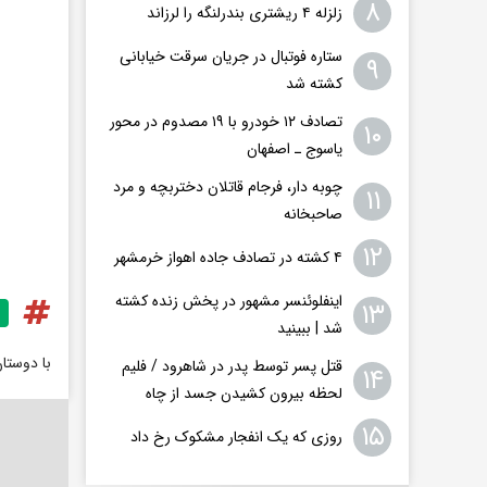
۸
زلزله ۴ ریشتری بندرلنگه را لرزاند
ستاره فوتبال در جریان سرقت خیابانی
۹
کشته شد
تصادف ۱۲ خودرو با ۱۹ مصدوم در محور
۱۰
یاسوج ـ اصفهان
چوبه دار، فرجام قاتلان دختربچه و مرد
۱۱
صاحبخانه
۱۲
۴ کشته در تصادف جاده اهواز خرمشهر
اینفلوئنسر مشهور در پخش زنده کشته
۱۳
شد | ببینید
با دوستا
قتل پسر توسط پدر در شاهرود / فلیم
۱۴
لحظه بیرون کشیدن جسد از چاه
۱۵
روزی که یک انفجار مشکوک رخ داد