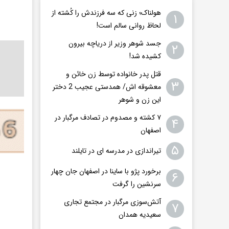
هولناک؛ زنی که سه فرزندش را کُشته از
۱
لحاظ روانی سالم است!
جسد شوهر وزیر از دریاچه بیرون
۲
کشیده شد!
قتل پدر خانواده توسط زن خائن و
۳
معشوقه اش/ همدستی عجیب 2 دختر
این زن و شوهر
۷ کشته و مصدوم در تصادف مرگبار در
۴
اصفهان
۵
تیراندازی در مدرسه ای در تایلند
برخورد پژو با ساینا در اصفهان جان چهار
۶
سرنشین را گرفت
آتش‌سوزی مرگبار در مجتمع تجاری
۷
سعیدیه همدان