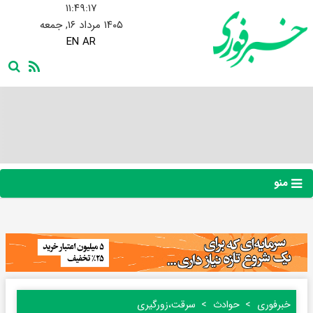
۱۱:۴۹:۱۸
۱۴۰۵ مرداد ۱۶, جمعه
EN
AR
منو
خبرفوری
حوادث
سرقت،زورگیری