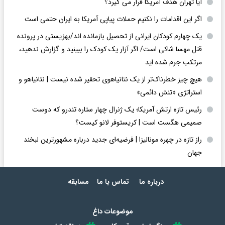
آیا تهران هدف آمریکا قرار می گیرد؟
اگر این اقدامات را نکنیم حملات پیاپی آمریکا به ایران حتمی است
یک چهارم کودکان ایرانی از تحصیل بازمانده اند/بهزیستی در پرونده
قتل مهسا شاکی است/ اگر آزار یک کودک را ببینید و گزارش ندهید،
مرتکب جرم شده اید
هیچ چیز خطرناک‌تر از یک نتانیاهوی تحقیر شده نیست | نتانیاهو و
استراتژی «تنش دائمی»
رئیس تازه ارتش آمریکا؛ یک ژنرال چهار ستاره تندرو که دوست
صمیمی هگست است | کریستوفر لانو کیست؟
راز تازه در چهره مونالیزا | فرضیه‌ای جدید درباره مشهورترین لبخند
جهان
درباره ما
تماس با ما
مسابقه
موضوعات داغ