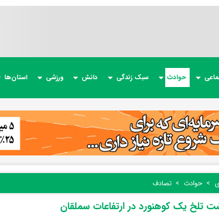
ماعی
حوادث
سبک زندگی
دانش
ورزشی
استان‌ها
ی
حوادث
تصادف
 تلخ یک کوهنورد در ارتفاعات سملقان