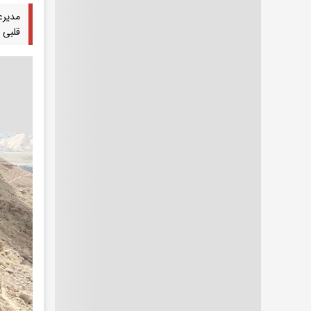
مدیرع
قلبی 