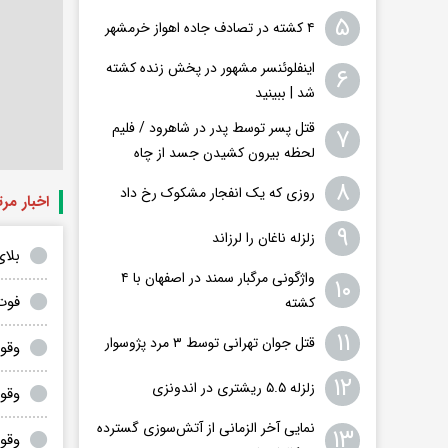
۵
۴ کشته در تصادف جاده اهواز خرمشهر
اینفلوئنسر مشهور در پخش زنده کشته
۶
شد | ببینید
قتل پسر توسط پدر در شاهرود / فلیم
۷
لحظه بیرون کشیدن جسد از چاه
۸
روزی که یک انفجار مشکوک رخ داد
اخبار مر
۹
زلزله ناغان را لرزاند
بلا
واژگونی مرگبار سمند در اصفهان با ۴
۱۰
فوت ۲ کوهنورد بوکانی در ارتفا
کشته
۱۱
قتل جوان تهرانی توسط ۳ مرد پژوسوار
وقو
۱۲
زلزله ۵.۵ ریشتری در اندونزی
وقوع ی
نمایی آخر الزمانی از آتش‌سوزی گسترده
۱۳
وقوع حاد