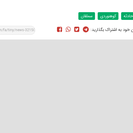
حادثه
کوهنوردی
سملقان
ن خود به اشتراک بگذارید: