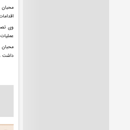
محبان ا
اقدامات
وی تصری
عملیات ا
داشت و 