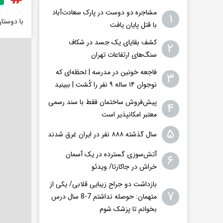
مشاجره دو دوست در پارک سعادت‌آباد
۱
با دوستا
با قتل پایان یافت
کشف بقایای یک جسد در شکاف
۲
سنگ‌های ارتفاعات تهران
فاجعه خونین در مدرسه | لحظه‌ای که
۳
نوجوان ۱۴ ساله ۹ نفر را کُشت | ببینید
پیش‌فروش ساختمان فقط با سند رسمی
۴
معتبر امکانپذیر است
۵
سال گذشته ۸۸۸ نفر در ایران غرق شدند
​​​​​​​آتش‌سوزی گسترده در یک آسمان
۶
خراش در جاکارتا/ ویدئو
بازداشت دو جراح زیبایی قلابی/ یکی از
۷
متهمان: حوصله نداشتم 7-8 سال درس
بخوانم تا پزشک شوم