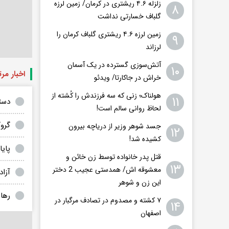
زلزله ۴.۶ ریشتری در کرمان/ زمین لرزه
۸
گلباف خسارتی نداشت
زمین لرزه ۴.۶ ریشتری گلباف کرمان را
۹
لرزاند
​​​​​​​آتش‌سوزی گسترده در یک آسمان
۱۰
اخبار مر
خراش در جاکارتا/ ویدئو
هولناک؛ زنی که سه فرزندش را کُشته از
۱۱
دست
لحاظ روانی سالم است!
گروگان گیران 
جسد شوهر وزیر از دریاچه بیرون
۱۲
کشیده شد!
پایا
قتل پدر خانواده توسط زن خائن و
۱۳
معشوقه اش/ همدستی عجیب 2 دختر
آزاد
این زن و شوهر
رهای
۷ کشته و مصدوم در تصادف مرگبار در
۱۴
اصفهان