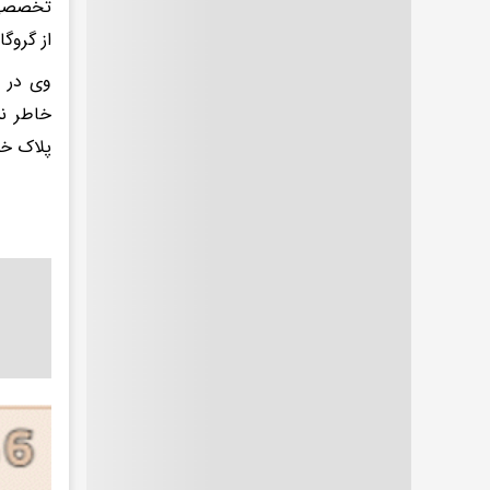
از گروگانگیران را د
وی در پ
پلاک خو