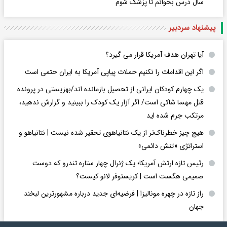
سال درس بخوانم تا پزشک شوم
پیشنهاد سردبیر
آیا تهران هدف آمریکا قرار می گیرد؟
اگر این اقدامات را نکنیم حملات پیاپی آمریکا به ایران حتمی است
یک چهارم کودکان ایرانی از تحصیل بازمانده اند/بهزیستی در پرونده
قتل مهسا شاکی است/ اگر آزار یک کودک را ببینید و گزارش ندهید،
مرتکب جرم شده اید
هیچ چیز خطرناک‌تر از یک نتانیاهوی تحقیر شده نیست | نتانیاهو و
استراتژی «تنش دائمی»
رئیس تازه ارتش آمریکا؛ یک ژنرال چهار ستاره تندرو که دوست
صمیمی هگست است | کریستوفر لانو کیست؟
راز تازه در چهره مونالیزا | فرضیه‌ای جدید درباره مشهورترین لبخند
جهان