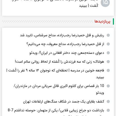
۱۵
کُشت | ببینید
پربازدید‌ها
ربایش و قتل حمیدرضا رجب‌زاده، مداح سرشناس، تایید شد
از قتل حمیدرضا رجب‌زاده، مداح معروف، چه می‌دانیم؟
دعوای دسته‌جمعی چند دختر افغانی در ایران!/ ویدئو
هولناک؛ زنی که سه فرزندش را کُشته از لحاظ روانی سالم است!
فاجعه خونین در مدرسه | لحظه‌ای که نوجوان ۱۴ ساله ۹ نفر را کُشت |
ببینید
10 بار قصاص برای کلثوم اکبری قاتل سریالی مردان در مازندران/
ویدئو
کشف بقایای یک جسد در شکاف سنگ‌های ارتفاعات تهران
بازداشت دو جراح زیبایی قلابی/ یکی از متهمان: حوصله نداشتم 7-8