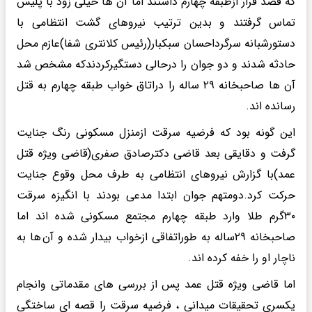
که قصد فرار ازطبقه چهارم داشتند اما آن ها خیلی زود با پلیس
تماس گرفتند و بدین ترتیب نیروهای گشت انتظامی با
دستورشبانه سرگرداحسان سبکبار(رئیس کلانتری شفا)عازم محل
حادثه شدند و دو جوان را درحالی دستگیرکردندکه مشخص شد
آن ها صاحبخانه ۲۹ ساله را دراتاق خواب طبقه چهارم به قتل
رسانده اند.
این گونه بود که فرضیه سرقت ازمنزل مسکونی رنگ جنایت
گرفت و دقایقی بعد قاضی دکترصادق صفری(قاضی ویژه قتل
عمد)با گزارش نیروهای انتظامی به طرف محل وقوع جنایت
حرکت کرد.دومتهم جوان ابتدا مدعی بودند با انگیزه سرقت
۳۰گرم طلا وارد طبقه چهارم مجتمع مسکونی شده اند اما
صاحبخانه ۲۹ساله به طوراتفاقی ازخواب بیدار شده و آن ها به
ناچار او را خفه کرده اند.
اما قاضی ویژه قتل عمد پس از بررسی های مقدماتی وانجام
یکسری تحقیقات میدانی ، فرضیه سرقت را قصه ای ساختگی