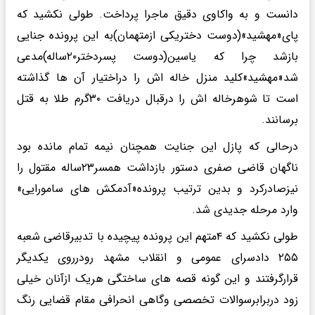
دانست و به واکاوی دقیق ماجرا پرداخت. طولی نکشید که
پای«مهشید»(دوست دختریکی ازمتهمان)به این پرونده جنایی
بازشد چرا که یاسین(دوست پسردختر۲۰ساله)مدعی
شد«مهشید»کلید منزل خاله اش را دراختیار آن ها گذاشته
است تا شوهرخاله اش را درقبال دریافت ۳۰گرم طلا به قتل
برسانند.
درحالی که پازل این جنایت همچنان نیمه تمام مانده بود
ناگهان قاضی صفری دستور بازداشت همسر۲۳ساله مقتول را
نیزصادرکرد و بدین ترتیب پرونده«آدمکش های سامورایی»
وارد مرحله جدیدی شد.
طولی نکشید که ۴متهم این پرونده پیچیده با تدبیرقاضی شعبه
۲۵۵ دادسرای عمومی و انقلاب مشهد رودرروی یکدیگر
قرارگرفتند و این گونه قصه های ساختگی هریک ازآنان خیلی
زود دربرابرسوالات تخصصی وگاهی انحرافی مقام قضایی رنگ