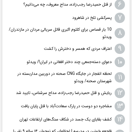
۶
از قتل حمیدرضا رجب‌زاده، مداح معروف، چه می‌دانیم؟
۷
پسرکشی تلخ در شاهرود
10 بار قصاص برای کلثوم اکبری قاتل سریالی مردان در مازندران/
۸
ویدئو
۹
اعتراف مردی که همسر و دخترش را کشت
۱۰
دعوای دسته‌جمعی چند دختر افغانی در ایران!/ ویدئو
لحظه انفجار در جایگاه CNG صحنه در دوربین مداربسته در
۱۱
شهرستان صحنه/ ویدئو
۱۲
ربایش و قتل حمیدرضا رجب‌زاده، مداح سرشناس، تایید شد
۱۳
مشاجره دو دوست در پارک سعادت‌آباد با قتل پایان یافت
۱۴
کشف بقایای یک جسد در شکاف سنگ‌های ارتفاعات تهران
فاجعه خونین در مدرسه | لحظه‌ای که نوجوان ۱۴ ساله ۹ نفر را