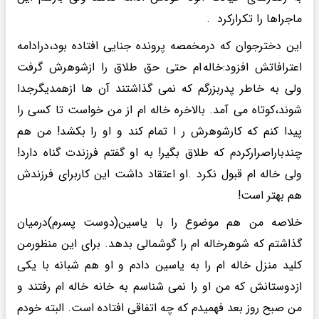
ماجراها را تکرارکرد .
این دخترجوان که درمخمصه پرونده جنایی افتاده بود،درادامه
اعترافاتش افزود:خاله ام حتی حق طلاق را ازشوهرش گرفت
ولی به خاطر پدربزرگم که نمی گذاشتند آن ها ازهمدیگرجدا
شوند،کوتاه می آمد. بالاخره خاله ام از من خواست تا کسی را
پیدا کنم که کارشوهرش ر ا تمام کند و او را بکشد! من هم
چندباراصرارکردم که طلاق بگیر! به او گفتم فرزندت گناه دارد!
ولی خاله ام قبول نکرد .او اعتقاد داشت این کاربرای فرزندش
هم بهتر است!
خلاصه من هم موضوع را با یاسین(دوست پسرم)درمیان
گذاشتم که شوهرخاله ام را گوشمالی بدهد. برای این منظورمن
کلید منزل خاله ام را به یاسین دادم و او هم شبانه با یکی
ازدوستانش که من او را نمی شناسم به خانه خاله ام رفتند و
من صبح روز بعد فهمیدم که چه اتفاقی افتاده است. البته خودم