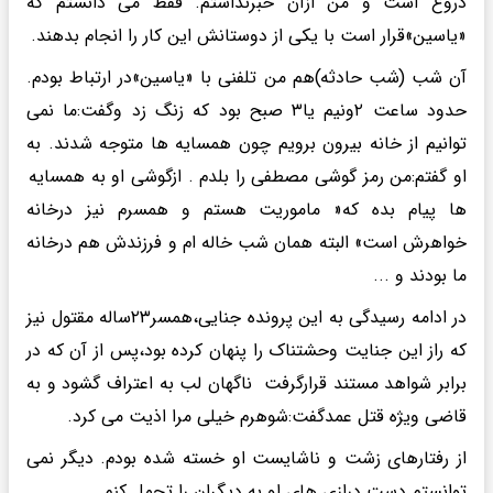
دروغ است و من ازآن خبرنداشتم. فقط می دانستم که
«یاسین»قرار است با یکی از دوستانش این کار را انجام بدهند.
آن شب (شب حادثه)هم من تلفنی با «یاسین»در ارتباط بودم.
حدود ساعت ۲ونیم یا۳ صبح بود که زنگ زد وگفت:ما نمی
توانیم از خانه بیرون برویم چون همسایه ها متوجه شدند. به
او گفتم:من رمز گوشی مصطفی را بلدم . ازگوشی او به همسایه
ها پیام بده که« ماموریت هستم و همسرم نیز درخانه
خواهرش است» البته همان شب خاله ام و فرزندش هم درخانه
ما بودند و ...
در ادامه رسیدگی به این پرونده جنایی،همسر۲۳ساله مقتول نیز
که راز این جنایت وحشتناک را پنهان کرده بود،پس از آن که در
برابر شواهد مستند قرارگرفت ناگهان لب به اعتراف گشود و به
قاضی ویژه قتل عمدگفت:شوهرم خیلی مرا اذیت می کرد.
از رفتارهای زشت و ناشایست او خسته شده بودم. دیگر نمی
توانستم دست درازی های او به دیگران را تحمل کنم.