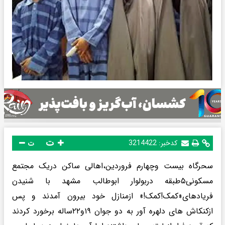
ت
کدخبر:
3214422
ت
سحرگاه بیست وچهارم فروردین،اهالی ساکن دریک مجتمع
مسکونی۵طبقه دربولوار ابوطالب مشهد با شنیدن
فریادهای«کمک!کمک!» ازمنازل خود بیرون آمدند و پس
ازکنکاش های دلهره آور به دو جوان ۱۹و۲۲ساله برخورد کردند