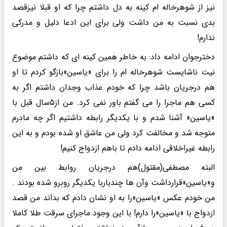
نیز از شوهرخاله ام کینه به دل داشتم چرا که او قبلا نیزقصد
بدی نسبت به من داشت ولی برای این ادعا دلیل و مدرکی
ندارم!
دخترجوان ادامه داد: به خاطر همین کینه ای که داشتم موضوع
نیت ناشایست شوهرخاله ام را برای «یاسین»بازگو کردم تا او
هم درجریان باشد چرا که خودم عذاب وجدان داشتم اگر به
کسی هم ماجرا را می گفتم باور نمی کرد. من از۵سال قبل با
«یاسین» آشنا شدم و با یکدیگر رابطه داشتیم اگر چه مادرم
متوجه شد و مخالفت کرد ولی من عاشق او شده بودم و به این
رابطه غیراخلاقی ادامه دادم تا باهم ازدواج کنیم!
البته مصطفی(مقتول)هم درجریان روابط بین من
و«یاسین»قرارداشت وآن ها چندباربا یکدیگر روبرو شده بودند .
من خودم عکس «یاسین»را به او نشان دادم که بداند من قصد
ازدواج با «یاسین»را دارم! با این وجود ماجرای سرقت طلا کاملا