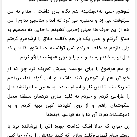
شوهرم حتی به«مهشید» هم نگاه بدی داشت . مدام به من
سرکوفت می زد و تحقیرم می کرد که اندام مناسبی ندارم ! من
هم از این حرف ها خیلی زجرمی کشیدم تا جایی که تصمیم به
طلاق گرفتم و حتی یک بار هم وکالت طلاق را ازشوهرم گرفتم
ولی بازهم به خاطر فرزندم نمی توانستم جدا شوم. تا این که
قتل او به ذهنم رسید و ماجرا را برای «مهشید»بازگو کردم.
او هم موضوع را برای دوست پسرش تعریف کرد چرا که او
خودش هم از شوهرم کینه داشت و این گونه «یاسین»هم
تحریک شد تا این کار را انجام بدهد. به همین خاطرنقشه قتل
را طراحی کردم و خودم به کلید سازی درهمان منطقه محل
سکونتمان رفتم و از روی کلیدها کپی تهیه کردم و به
«مهشید»دادم تا آن ها را به «یاسین»بدهد!
زن جوان که حالا اشک ندامت چهره اش را پوشانده بود با
دستورمقام قضایی،کلید سازی که کلید منزلش را درآن جا کپی