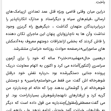
باخت.
دراین میان وقتی قاضی ویژه قتل عمد تعدادی ازپیامک های
ارسالی ،فیلم های سیاه و دیگراسناد و مدارک انکارناپذیر را
دربرابردیدگان متهمان گذاشت ، دیگرهیچ راه گریزی وجود
نداشت وآن ها به ناچارزوایای پنهان این ماجرای تکان دهنده
را فاش کردند که بخشی ازاعترافات دومتهم معروف به«آدمکش
های سامورایی»درصفحه حوادث روزنامه خراسان منتشرشد.
درهمین حال«مهشید»دختر۲۰ ساله که خود را برای آزمون
سراسری (کنکور)آماده می کرد و اکنون به اتهام معاونت دریک
پرونده جنایی دستگیرشده بود ،درباره نقش خود درقتل
شوهرخاله اش گفت: من فقط می خواستم«یاسین» و دوستش
شوهرخاله ام را گوشمالی بدهند چرا که خاله ام چندبارنزد من
گریه کرد و ازرفتارهای نابهنجارشوهرش بسیارناراحت بود. او
می گفت:مصطفی(مقتول)چندباربه من قول داده است که دیگر
به رفتارهای خیانت آلود خودش ادامه ندهد ولی بازهم این