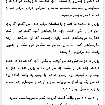
که دختر و پسری رد شدند. آنها داشتند جروبحث می‌کردند و
صدایشان بلند بود. دوستم ساسان اعتراض کرد و حرفی هم زد
که به دختر و پسر برخورد.
بهروز به سمت ما آمد و با ساسان درگیر شد. من گفتم آقا برو،
این کار را نکن. گفت باید عذرخواهی کنید گفتم من از شما
معذرت می‌خواهم. گفت باید دوستت که آن حرف‌ها را زده
عذرخواهی کند. ساسان حاضر به عذرخواهی نشد و همین
باعث شد درگیری رخ بدهد.
بهروز با دوستانش تماس گرفت و وقتی آنها آمدند، به ما حمله
کردند. یک نفر از پشت به سر من زد و بهروز هم از جلو به
پیشانی‌ام کوبید. روی زمین افتادم. با چوب به جانم افتاده بود
که من یک چاقو از ساق پایم بیرون آوردم و ضربه‌ای زدم. ضربه
به پای مقتول برخورد کرد.
او ادامه داد: من واقعاً قصد قتل نداشتم و نمی‌دانستم ضربه‌ای
که به ران بخورد می‌تواند کشنده باشد.