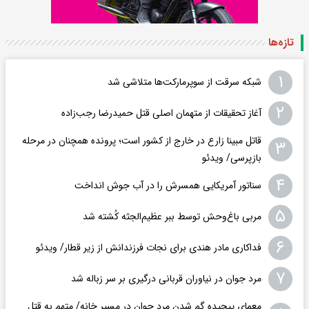
تازه‌ها
۱
شبکه سرقت از سوپرمارکت‌ها متلاشی شد
۲
آغاز تحقیقات از متهمان اصلی قتل حمیدرضا رجب‌زاده
قاتل مبینا زارع در خارج از کشور است؛ پرونده همچنان در مرحله
۳
بازپرسی/ ویدئو
۴
سناتور آمریکایی همسرش را در آب جوش انداخت
۵
مربی باغ‌وحش توسط ببر عظیم‌الجثه کُشته شد
۶
فداکاری مادر هندی برای نجات فرزندانش از زیر قطار/ ویدئو
۷
مرد جوان در نیاوران قربانی درگیری بر سر زباله شد
معمای پیچیده گم شدن مرد جوان در مسیر خانه/ متهم به قتل