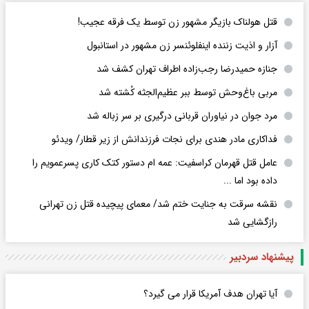
قتل هولناک بازیگر مشهور زن توسط یک فرقه عجیب!
آزار و اذیت زننده اینفلوئنسر زن مشهور در استانبول
جنازه حمیدرضا رجب‌زاده اطراف تهران کشف شد
مربی باغ‌وحش توسط ببر عظیم‌الجثه کُشته شد
مرد جوان در نیاوران قربانی درگیری بر سر زباله شد
فداکاری مادر هندی برای نجات فرزندانش از زیر قطار/ ویدئو
عامل قتل قهرمان کراسفیت: عمه ام دستور کتک کاری پسرعمویم را
داده بود اما ...
نقشه سرقت به جنایت ختم شد/ معمای پیچیده قتل زن تهرانی
رازگشایی شد
پیشنهاد سردبیر
آیا تهران هدف آمریکا قرار می گیرد؟