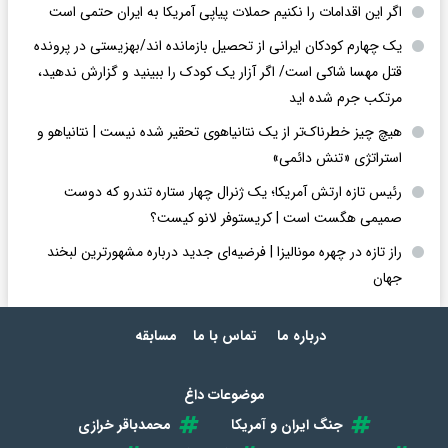
اگر این اقدامات را نکنیم حملات پیاپی آمریکا به ایران حتمی است
یک چهارم کودکان ایرانی از تحصیل بازمانده اند/بهزیستی در پرونده
قتل مهسا شاکی است/ اگر آزار یک کودک را ببینید و گزارش ندهید،
مرتکب جرم شده اید
هیچ چیز خطرناک‌تر از یک نتانیاهوی تحقیر شده نیست | نتانیاهو و
استراتژی «تنش دائمی»
رئیس تازه ارتش آمریکا؛ یک ژنرال چهار ستاره تندرو که دوست
صمیمی هگست است | کریستوفر لانو کیست؟
راز تازه در چهره مونالیزا | فرضیه‌ای جدید درباره مشهورترین لبخند
جهان
درباره ما
تماس با ما
مسابقه
موضوعات داغ
جنگ ایران و آمریکا
محمدباقر خرازی