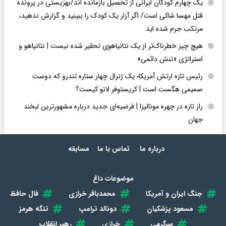
یک چهارم کودکان ایرانی از تحصیل بازمانده اند/بهزیستی در پرونده
قتل مهسا شاکی است/ اگر آزار یک کودک را ببینید و گزارش ندهید،
مرتکب جرم شده اید
هیچ چیز خطرناک‌تر از یک نتانیاهوی تحقیر شده نیست | نتانیاهو و
استراتژی «تنش دائمی»
رئیس تازه ارتش آمریکا؛ یک ژنرال چهار ستاره تندرو که دوست
صمیمی هگست است | کریستوفر لانو کیست؟
راز تازه در چهره مونالیزا | فرضیه‌ای جدید درباره مشهورترین لبخند
جهان
درباره ما
تماس با ما
مسابقه
موضوعات داغ
جنگ ایران و آمریکا
محمدباقر خرازی
فال حافظ
مسعود پزشکیان
دونالد ترامپ
تنگه هرمز
سرگرمی
خرازی
رهبر انقلاب