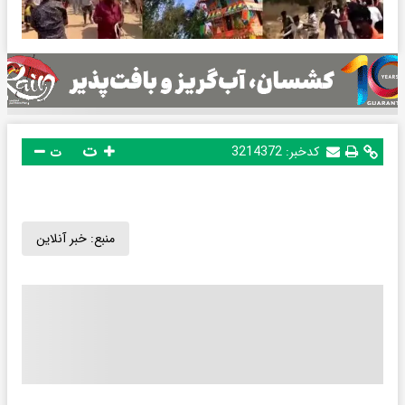
ت
کدخبر:
3214372
ت
منبع:
خبر آنلاین