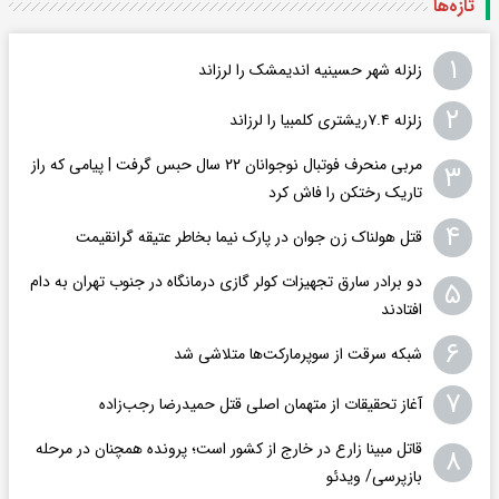
تازه‌ها
۱
زلزله شهر حسینیه اندیمشک را لرزاند
۲
زلزله ۷.۴ریشتری کلمبیا را لرزاند
مربی منحرف فوتبال نوجوانان ۲۲ سال حبس گرفت | پیامی که راز
۳
تاریک رختکن را فاش کرد
۴
قتل هولناک زن جوان در پارک نیما بخاطر عتیقه گرانقیمت
دو برادر سارق تجهیزات کولر گازی درمانگاه در جنوب تهران به دام
۵
افتادند
۶
شبکه سرقت از سوپرمارکت‌ها متلاشی شد
۷
آغاز تحقیقات از متهمان اصلی قتل حمیدرضا رجب‌زاده
قاتل مبینا زارع در خارج از کشور است؛ پرونده همچنان در مرحله
۸
بازپرسی/ ویدئو