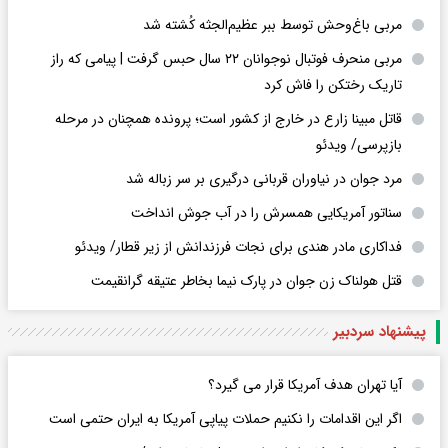
مربی باغ‌وحش توسط ببر عظیم‌الجثه کُشته شد
مربی منحرف فوتبال نوجوانان ۲۲ سال حبس گرفت | پیامی که راز
تاریک رختکن را فاش کرد
قاتل مبینا زارع در خارج از کشور است؛ پرونده همچنان در مرحله
بازپرسی/ ویدئو
مرد جوان در نیاوران قربانی درگیری بر سر زباله شد
سناتور آمریکایی همسرش را در آب جوش انداخت
فداکاری مادر هندی برای نجات فرزندانش از زیر قطار/ ویدئو
قتل هولناک زن جوان در پارک نیما بخاطر عتیقه گرانقیمت
پیشنهاد سردبیر
آیا تهران هدف آمریکا قرار می گیرد؟
اگر این اقدامات را نکنیم حملات پیاپی آمریکا به ایران حتمی است