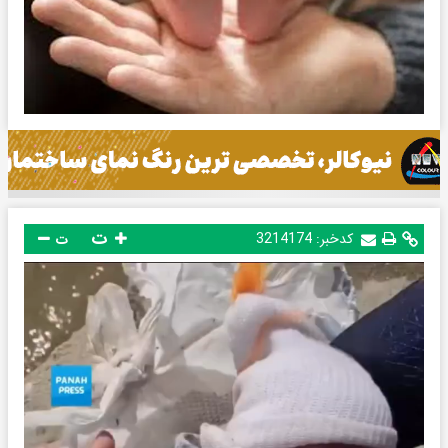
ت
کدخبر:
3214174
ت