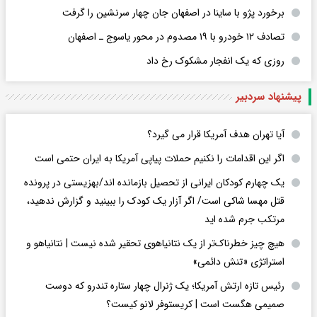
برخورد پژو با ساینا در اصفهان جان چهار سرنشین را گرفت
تصادف ۱۲ خودرو با ۱۹ مصدوم در محور یاسوج ـ اصفهان
روزی که یک انفجار مشکوک رخ داد
پیشنهاد سردبیر
آیا تهران هدف آمریکا قرار می گیرد؟
اگر این اقدامات را نکنیم حملات پیاپی آمریکا به ایران حتمی است
یک چهارم کودکان ایرانی از تحصیل بازمانده اند/بهزیستی در پرونده
قتل مهسا شاکی است/ اگر آزار یک کودک را ببینید و گزارش ندهید،
مرتکب جرم شده اید
هیچ چیز خطرناک‌تر از یک نتانیاهوی تحقیر شده نیست | نتانیاهو و
استراتژی «تنش دائمی»
رئیس تازه ارتش آمریکا؛ یک ژنرال چهار ستاره تندرو که دوست
صمیمی هگست است | کریستوفر لانو کیست؟