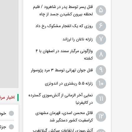
قتل پسر توسط پدر در شاهرود / فلیم
۵
لحظه بیرون کشیدن جسد از چاه
۶
روزی که یک انفجار مشکوک رخ داد
۷
زلزله ناغان را لرزاند
واژگونی مرگبار سمند در اصفهان با ۴
۸
کشته
۹
قتل جوان تهرانی توسط ۳ مرد پژوسوار
۱۰
زلزله ۵.۵ ریشتری در اندونزی
نمایی آخر الزمانی از آتش‌سوزی گسترده
۱۱
اخبار مر
در کالیفرنیا
قاتل محسن اسدی، قهرمان مشهدی
خود
۱۲
کراسفیت کشور دستگیر شد
جزئیات جد
آتش‌سوزی ارتفاعات سرکش گیلانغرب