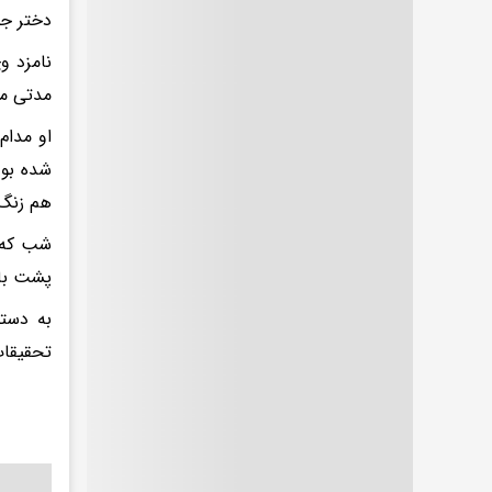
دختر جو
مدتی مت
او مدام
شده بود
هم زنگ 
شب که ب
پشت بام
به دستو
تحقیقات