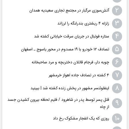
۲
آتش‌سوزی مرگبار در مجتمع تجاری سعیدیه همدان
۳
زلزله ۴ ریشتری بندرلنگه را لرزاند
۴
ستاره فوتبال در جریان سرقت خیابانی کشته شد
۵
تصادف ۱۲ خودرو با ۱۹ مصدوم در محور یاسوج ـ اصفهان
۶
چوبه دار، فرجام قاتلان دختربچه و مرد صاحبخانه
۷
۴ کشته در تصادف جاده اهواز خرمشهر
۸
اینفلوئنسر مشهور در پخش زنده کشته شد | ببینید
قتل پسر توسط پدر در شاهرود / فلیم لحظه بیرون کشیدن جسد
۹
از چاه
۱۰
روزی که یک انفجار مشکوک رخ داد