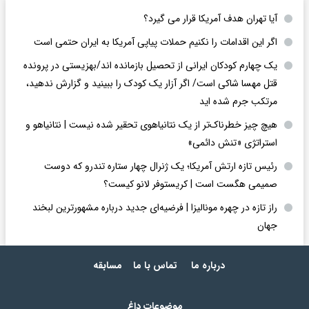
آیا تهران هدف آمریکا قرار می گیرد؟
اگر این اقدامات را نکنیم حملات پیاپی آمریکا به ایران حتمی است
یک چهارم کودکان ایرانی از تحصیل بازمانده اند/بهزیستی در پرونده
قتل مهسا شاکی است/ اگر آزار یک کودک را ببینید و گزارش ندهید،
مرتکب جرم شده اید
هیچ چیز خطرناک‌تر از یک نتانیاهوی تحقیر شده نیست | نتانیاهو و
استراتژی «تنش دائمی»
رئیس تازه ارتش آمریکا؛ یک ژنرال چهار ستاره تندرو که دوست
صمیمی هگست است | کریستوفر لانو کیست؟
راز تازه در چهره مونالیزا | فرضیه‌ای جدید درباره مشهورترین لبخند
جهان
درباره ما
تماس با ما
مسابقه
موضوعات داغ