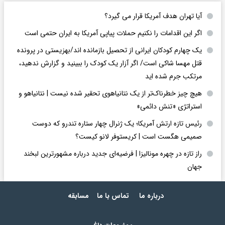
آیا تهران هدف آمریکا قرار می گیرد؟
اگر این اقدامات را نکنیم حملات پیاپی آمریکا به ایران حتمی است
یک چهارم کودکان ایرانی از تحصیل بازمانده اند/بهزیستی در پرونده
قتل مهسا شاکی است/ اگر آزار یک کودک را ببینید و گزارش ندهید،
مرتکب جرم شده اید
هیچ چیز خطرناک‌تر از یک نتانیاهوی تحقیر شده نیست | نتانیاهو و
استراتژی «تنش دائمی»
رئیس تازه ارتش آمریکا؛ یک ژنرال چهار ستاره تندرو که دوست
صمیمی هگست است | کریستوفر لانو کیست؟
راز تازه در چهره مونالیزا | فرضیه‌ای جدید درباره مشهورترین لبخند
جهان
درباره ما
تماس با ما
مسابقه