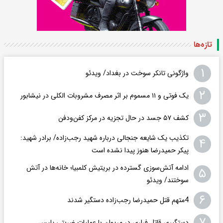
تازه‌ها
۱
واژگونی تانکر سوخت در بغداد/ ویدئو
۲
یک فوتی و ۱۱ مسموم بر اثر مصرف مشروبات الکلی در نیشابور
۳
کشف ۵۷ جسد در حال تجزیه در مرکز کفن‌ودفن
تکذیب یک شایعه جنجالی درباره شهید رجب‌زاده/ برادر شهید:
۴
پیکر حمیدرضا هنوز پیدا نشده است
ادامه آتش‌سوزی گسترده در بریتیش کلمبیا؛ خانه‌ها در آتش
۵
سوختند/ ویدئو
۶
4متهم قتل حمیدرضا رجب‌زاده دستگیر شدند
۷
دستگیری قاتل فراری در مریوان با عملیات ضربتی پلیس