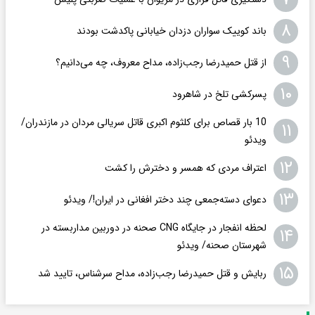
۸
باند کوییک سواران دزدان خیابانی پاکدشت بودند
۹
از قتل حمیدرضا رجب‌زاده، مداح معروف، چه می‌دانیم؟
۱۰
پسرکشی تلخ در شاهرود
10 بار قصاص برای کلثوم اکبری قاتل سریالی مردان در مازندران/
۱۱
ویدئو
۱۲
اعتراف مردی که همسر و دخترش را کشت
۱۳
دعوای دسته‌جمعی چند دختر افغانی در ایران!/ ویدئو
لحظه انفجار در جایگاه CNG صحنه در دوربین مداربسته در
۱۴
شهرستان صحنه/ ویدئو
۱۵
ربایش و قتل حمیدرضا رجب‌زاده، مداح سرشناس، تایید شد