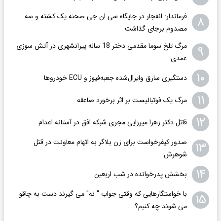
فرماندار: انفجار در جایگاه سی ان جی صحنه یک کشته و سه
۸
مصدوم برجای گذاشت
مرگ تلخ سوما مقدمی دختر 18 ساله پیرانشهری در آتش سوزی
۹
عمدی
۱۰
دستگیری سارق وایرال‌شده جعبه‌فیوز و ECU خودروها
۱۱
مرگ یک فوتبالیست بر اثر برخورد صاعقه
۱۲
قاتل دکتر زهرا میرزایی مجری شبکه افق در آستانه اعدام
صدور کیفرخواست برای زن بلاگر به اتهام معاونت در قتل
۱۳
شوهرش
۱۴
بخشش پدرخوانده در شب اربعین
با خواستگارهایی که وقتی جواب " نه" می گیرند دست به چاقو
۱۵
می شوند چه کنیم؟