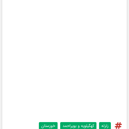
زلزله
کهگیلویه و بویراحمد
خوزستان