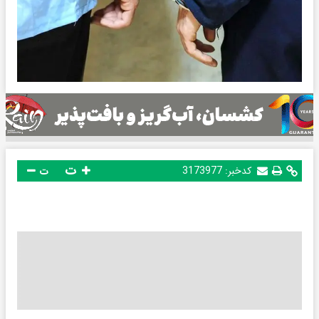
ت
کدخبر:
3173977
ت