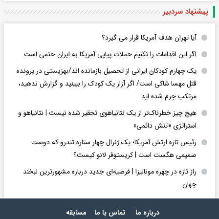
پیشنهاد سردبیر
آیا تهران هدف آمریکا قرار می گیرد؟
اگر این اقدامات را نکنیم حملات پیاپی آمریکا به ایران حتمی است
یک چهارم کودکان ایرانی از تحصیل بازمانده اند/بهزیستی در پرونده
قتل مهسا شاکی است/ اگر آزار یک کودک را ببینید و گزارش ندهید،
مرتکب جرم شده اید
هیچ چیز خطرناک‌تر از یک نتانیاهوی تحقیر شده نیست | نتانیاهو و
استراتژی «تنش دائمی»
رئیس تازه ارتش آمریکا؛ یک ژنرال چهار ستاره تندرو که دوست
صمیمی هگست است | کریستوفر لانو کیست؟
راز تازه در چهره مونالیزا | فرضیه‌ای جدید درباره مشهورترین لبخند
جهان
درباره ما
تماس با ما
مسابقه