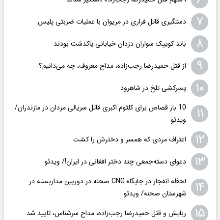
۷
دستگیری قاتل فراری در مریوان با عملیات ضربتی پلیس
۸
باند کوییک سواران دزدان خیابانی پاکدشت بودند
۹
از قتل حمیدرضا رجب‌زاده، مداح معروف، چه می‌دانیم؟
۱۰
پسرکشی تلخ در شاهرود
10 بار قصاص برای کلثوم اکبری قاتل سریالی مردان در مازندران/
۱۱
ویدئو
۱۲
اعتراف مردی که همسر و دخترش را کشت
۱۳
دعوای دسته‌جمعی چند دختر افغانی در ایران!/ ویدئو
لحظه انفجار در جایگاه CNG صحنه در دوربین مداربسته در
۱۴
شهرستان صحنه/ ویدئو
۱۵
ربایش و قتل حمیدرضا رجب‌زاده، مداح سرشناس، تایید شد