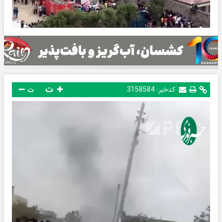
ت
کدخبر:
3158584
ت