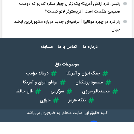
رئیس تازه ارتش آمریکا؛ یک ژنرال چهار ستاره تندرو که دوست
صمیمی هگست است | کریستوفر لانو کیست؟
راز تازه در چهره مونالیزا | فرضیه‌ای جدید درباره مشهورترین لبخند
جهان
درباره ما
تماس با ما
مسابقه
موضوعات داغ
جنگ ایران و آمریکا
دونالد ترامپ
مسعود پزشکیان
توافق ایران و آمریکا
محمدباقر خرازی
سرگرمی
فال حافظ
تنگه هرمز
خرازی
کلیه حقوق این سایت متعلق به
خبرفوری
می‌باشد
طراحی سایت خبری و خبرگزاری آسام