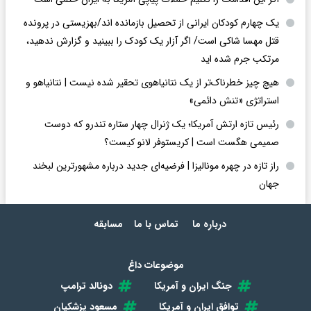
یک چهارم کودکان ایرانی از تحصیل بازمانده اند/بهزیستی در پرونده
قتل مهسا شاکی است/ اگر آزار یک کودک را ببینید و گزارش ندهید،
مرتکب جرم شده اید
هیچ چیز خطرناک‌تر از یک نتانیاهوی تحقیر شده نیست | نتانیاهو و
استراتژی «تنش دائمی»
رئیس تازه ارتش آمریکا؛ یک ژنرال چهار ستاره تندرو که دوست
صمیمی هگست است | کریستوفر لانو کیست؟
راز تازه در چهره مونالیزا | فرضیه‌ای جدید درباره مشهورترین لبخند
جهان
درباره ما
تماس با ما
مسابقه
موضوعات داغ
جنگ ایران و آمریکا
دونالد ترامپ
توافق ایران و آمریکا
مسعود پزشکیان