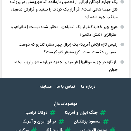
یک چهارم کودکان ایرانی از تحصیل بازمانده اند/بهزیستی در پرونده
قتل مهسا شاکی است/ اگر آزار یک کودک را ببینید و گزارش ندهید،
مرتکب جرم شده اید
هیچ چیز خطرناک‌تر از یک نتانیاهوی تحقیر شده نیست | نتانیاهو و
استراتژی «تنش دائمی»
رئیس تازه ارتش آمریکا؛ یک ژنرال چهار ستاره تندرو که دوست
صمیمی هگست است | کریستوفر لانو کیست؟
راز تازه در چهره مونالیزا | فرضیه‌ای جدید درباره مشهورترین لبخند
جهان
درباره ما
تماس با ما
مسابقه
موضوعات داغ
جنگ ایران و آمریکا
دونالد ترامپ
مسعود پزشکیان
توافق ایران و آمریکا
محمدباقر خرازی
فال حافظ
سرگرمی