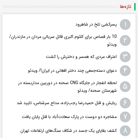
تازه‌ها
۱
پسرکشی تلخ در شاهرود
10 بار قصاص برای کلثوم اکبری قاتل سریالی مردان در مازندران/
۲
ویدئو
۳
اعتراف مردی که همسر و دخترش را کشت
۴
دعوای دسته‌جمعی چند دختر افغانی در ایران!/ ویدئو
لحظه انفجار در جایگاه CNG صحنه در دوربین مداربسته در
۵
شهرستان صحنه/ ویدئو
۶
ربایش و قتل حمیدرضا رجب‌زاده، مداح سرشناس، تایید شد
۷
مشاجره دو دوست در پارک سعادت‌آباد با قتل پایان یافت
۸
کشف بقایای یک جسد در شکاف سنگ‌های ارتفاعات تهران