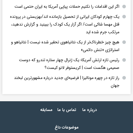
اگر این اقدامات را نکنیم حملات پیاپی آمریکا به ایران حتمی است
یک چهارم کودکان ایرانی از تحصیل بازمانده اند/بهزیستی در پرونده
قتل مهسا شاکی است/ اگر آزار یک کودک را ببینید و گزارش ندهید،
مرتکب جرم شده اید
هیچ چیز خطرناک‌تر از یک نتانیاهوی تحقیر شده نیست | نتانیاهو و
استراتژی «تنش دائمی»
رئیس تازه ارتش آمریکا؛ یک ژنرال چهار ستاره تندرو که دوست
صمیمی هگست است | کریستوفر لانو کیست؟
راز تازه در چهره مونالیزا | فرضیه‌ای جدید درباره مشهورترین لبخند
جهان
درباره ما
تماس با ما
مسابقه
موضوعات داغ