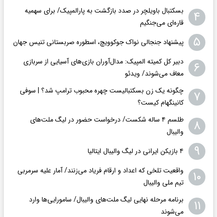
بسکتبال باویلچر در صدد بازگشت به پارالمپیک/ برای سهمیه
۴
قاره‌ای می‌جنگیم
۵
پیشنهاد جنجالی نواک جوکوویچ، اسطوره صربستانی تنیس جهان
دبیر کل کمیته المپیک: مدال‌آوران بازی‌های آسیایی از سربازی
۶
معاف می‌شوند/ ویدئو
چگونه یک زن بسکتبالیست چهره محبوب ترامپ شد؟ | سوفی
۷
کانینگهام کیست؟
طلسم ۴ ساله شکست/ درخواست حضور در لیگ ملت‌های
۸
والیبال
۹
۴ بازیکن ایرانی در لیگ والیبال ایتالیا
واقعیت تلخی که اعداد و ارقام فریاد می‌زنند/ آمار علیه سرمربی
۱۰
تیم ملی والیبال
برنامه مرحله نهایی لیگ ملت‌های والیبال/ سامورایی‌ها وارد
۱۱
می‌شوند