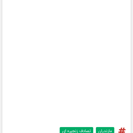
مازندران
تصادف زنجیره ای