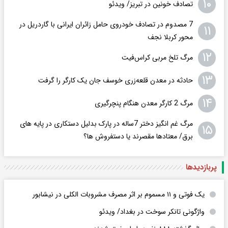
۱۰
تصادف خونین در تبریز/ ویدئو
7 مصدوم در تصادف خودروی حامل زائران ایرانی با گاردریل در
۱۱
محور کربلا نجف
۱۲
مرگ تلخ مربی کراس‌فیت
۱۳
حادثه در معدن قلعه‌زری خوسف جان یک کارگر را گرفت
۱۴
مرگ 2 کارگر معدن هنگام پنچرگیری
مرگ غم انگیز دختر 7ساله در پارک بدلیل دستکاری در پایه های
۱۵
برق/ معتادها مقصرند یا دستفروش ها؟
پربازدید‌ها
یک فوتی و ۱۱ مسموم بر اثر مصرف مشروبات الکلی در نیشابور
واژگونی تانکر سوخت در بغداد/ ویدئو