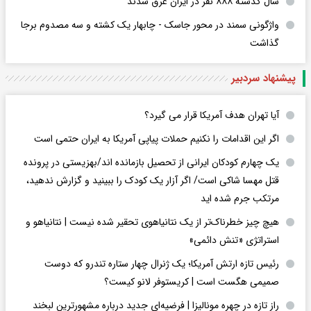
سال گذشته ۸۸۸ نفر در ایران غرق شدند
واژگونی سمند در محور جاسک - چابهار یک کشته و سه مصدوم برجا
گذاشت
پیشنهاد سردبیر
آیا تهران هدف آمریکا قرار می گیرد؟
اگر این اقدامات را نکنیم حملات پیاپی آمریکا به ایران حتمی است
یک چهارم کودکان ایرانی از تحصیل بازمانده اند/بهزیستی در پرونده
قتل مهسا شاکی است/ اگر آزار یک کودک را ببینید و گزارش ندهید،
مرتکب جرم شده اید
هیچ چیز خطرناک‌تر از یک نتانیاهوی تحقیر شده نیست | نتانیاهو و
استراتژی «تنش دائمی»
رئیس تازه ارتش آمریکا؛ یک ژنرال چهار ستاره تندرو که دوست
صمیمی هگست است | کریستوفر لانو کیست؟
راز تازه در چهره مونالیزا | فرضیه‌ای جدید درباره مشهورترین لبخند