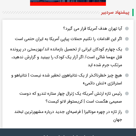
پیشنهاد سردبیر
آیا تهران هدف آمریکا قرار می گیرد؟
اگر این اقدامات را نکنیم حملات پیاپی آمریکا به ایران حتمی است
یک چهارم کودکان ایرانی از تحصیل بازمانده اند/بهزیستی در پرونده
قتل مهسا شاکی است/ اگر آزار یک کودک را ببینید و گزارش ندهید،
مرتکب جرم شده اید
هیچ چیز خطرناک‌تر از یک نتانیاهوی تحقیر شده نیست | نتانیاهو و
استراتژی «تنش دائمی»
رئیس تازه ارتش آمریکا؛ یک ژنرال چهار ستاره تندرو که دوست
صمیمی هگست است | کریستوفر لانو کیست؟
راز تازه در چهره مونالیزا | فرضیه‌ای جدید درباره مشهورترین لبخند
جهان