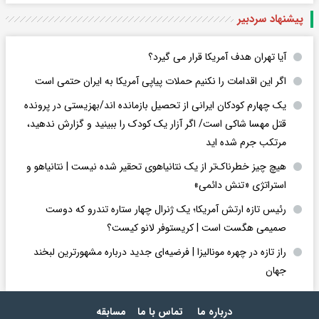
پیشنهاد سردبیر
آیا تهران هدف آمریکا قرار می گیرد؟
اگر این اقدامات را نکنیم حملات پیاپی آمریکا به ایران حتمی است
یک چهارم کودکان ایرانی از تحصیل بازمانده اند/بهزیستی در پرونده
قتل مهسا شاکی است/ اگر آزار یک کودک را ببینید و گزارش ندهید،
مرتکب جرم شده اید
هیچ چیز خطرناک‌تر از یک نتانیاهوی تحقیر شده نیست | نتانیاهو و
استراتژی «تنش دائمی»
رئیس تازه ارتش آمریکا؛ یک ژنرال چهار ستاره تندرو که دوست
صمیمی هگست است | کریستوفر لانو کیست؟
راز تازه در چهره مونالیزا | فرضیه‌ای جدید درباره مشهورترین لبخند
جهان
درباره ما
تماس با ما
مسابقه