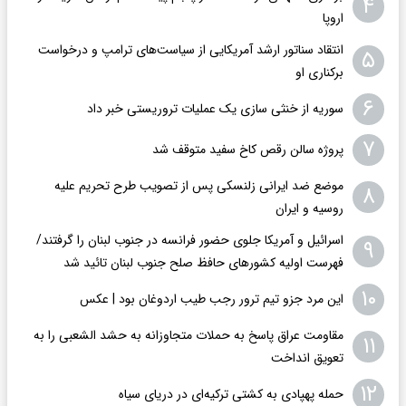
۴
اروپا
انتقاد سناتور ارشد آمریکایی از سیاست‌های ترامپ و درخواست
۵
برکناری او
۶
سوریه از خنثی سازی یک عملیات تروریستی خبر داد
۷
پروژه سالن رقص کاخ سفید متوقف شد
موضع ضد ایرانی زلنسکی پس از تصویب طرح تحریم علیه
۸
روسیه و ایران
اسرائیل و آمریکا جلوی حضور فرانسه در جنوب لبنان را گرفتند/
۹
فهرست اولیه کشورهای حافظ صلح جنوب لبنان تائید شد
۱۰
این مرد جزو تیم ترور رجب طیب اردوغان بود | عکس
مقاومت عراق پاسخ به حملات متجاوزانه به حشد الشعبی را به
۱۱
تعویق انداخت
۱۲
حمله پهپادی به کشتی ترکیه‌ای در دریای سیاه