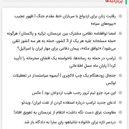
پربازدید‌ها
رقابت زنان برای ازدواج با سربازان خط مقدم جنگ | ظهور عجیب
«بیوه‌های سیاه»
امضا توافقنامه نظامی مشترک بین عربستان، ترکیه و پاکستان/ هرگونه
حمله مسلحانه علیه هر یک از 3 کشور، حمله به هر سه کشور تلقی
می‌شود/ «توافق مکه»، پیمان دفاعی برای مهار ایران یا اسرائیل؟
ترامپ در حمله‌ به رسانه‌ها، ناخواسته یک افشای محرمانه را تأیید
کرد! |‌ پایانِ ماه عسلِ اطلاعاتی
جنجال زودهنگام یک چپ لاکچری | آبمیوه سیاستمدار در تعطیلات
لوکس
این مرد جزو تیم ترور رجب طیب اردوغان بود | عکس
ادعای جدید ترامپ درباره استفاده کردن از نفت ایران/ ویدئو
مقاومت عراق دست نگه داشت؛ انتقام از عربستان به تعویق افتاد!
دردسر تازه برای خانواده نتانیاهو؛ پای سارا به دادگاه باز شد