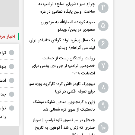
چراغ سبز «شورای صلح» ترامپ به
۴
ساخت اولین پایگاه نظامی در غزه
ضربه کوبنده انصارالله به مزدوران
۵
سعودی در یمن/ ویدئو
اخبار مر
یک سال پیش؛ تولد گرفتن نتانیاهو برای
۶
لیندسی گراهام/ ویدئو
ترام
روایت واشنگتن پست از حمایت
۷
خصوصی ترامپ از جی دی ونس برای
بلو
انتخابات ۲۰۲۸
ادع
نیویورک تایمز فاش کرد: کارگروه ویژه سیا
۸
برای تفرقه افکنی در کوبا
جدا
ژاپن و کره‌جنوبی مدعی شلیک موشک
۹
ترام
بالستیک از سوی کره شمالی شد
را 
جنجال بر سر تصویر تازه ترامپ | سرباز
۱۰
صفری که ژنرال شد | توهین به تاریخ
نظامی آمریکا!