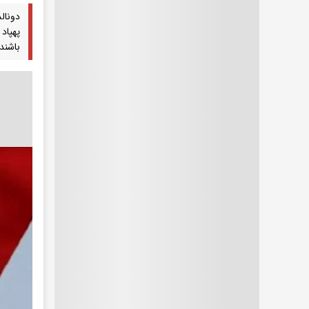
دونال
پهپاد
باشند.