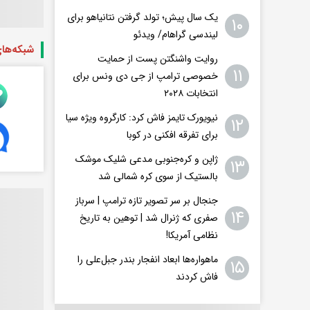
یک سال پیش؛ تولد گرفتن نتانیاهو برای
۱۰
لیندسی گراهام/ ویدئو
شبکه‌ها
روایت واشنگتن پست از حمایت
۱۱
خصوصی ترامپ از جی دی ونس برای
انتخابات ۲۰۲۸
نیویورک تایمز فاش کرد: کارگروه ویژه سیا
۱۲
برای تفرقه افکنی در کوبا
ژاپن و کره‌جنوبی مدعی شلیک موشک
۱۳
بالستیک از سوی کره شمالی شد
جنجال بر سر تصویر تازه ترامپ | سرباز
۱۴
صفری که ژنرال شد | توهین به تاریخ
نظامی آمریکا!
ماهواره‌ها ابعاد انفجار بندر جبل‌علی را
۱۵
فاش کردند