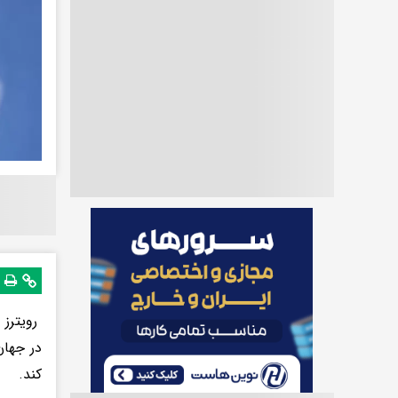
رویترز 
در جهان
کند.