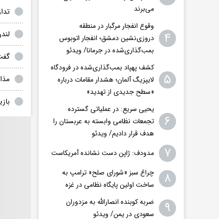
می‌برند
تدا
وقوع انفجار مرگبار در منطقه
لند
۴
دروزی‌نشین دمشق؛ انفجار اتوبوس
بمب‌گذاری‌شده در جرمانا/ ویدئو
گفت
کشف پهپاد بمب‌گذاری‌شده در فرودگاه
۵
مذاک
لایپزیگ آلمان؛ هشدار مقامات درباره
«سطح جدیدی از تهدید»
بازی
یحیی سریع: در عملیاتی گسترده
۶
تجمعات نظامی وابسته به عربستان را
هدف قرار دادیم/ ویدئو
۷
مدودف: ژاپن دست نشانده آمریکاست
چراغ سبز «شورای صلح» ترامپ به
۸
ساخت اولین پایگاه نظامی در غزه
ضربه کوبنده انصارالله به مزدوران
۹
سعودی در یمن/ ویدئو