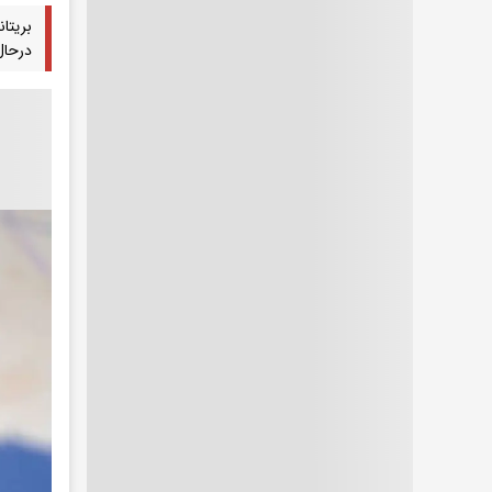
بریتا
درحال