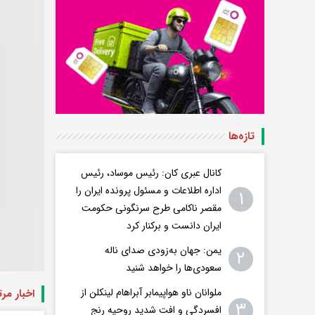
تازه‌ها
کانال عبری کان: رئیس موساد، رئیس
اداره اطلاعات و مسئول پرونده ایران را
۱
مقصر ناکامی طرح سرنگونی حکومت
ایران دانست و برکنار کرد
یمن: جهان به‌زودی صدای ناله
۲
سعودی‌ها را خواهد شنید
ملوانان ناو هواپیمابر آبراهام لینکلن از
اخبار مر
۳
افسردگی و افت شدید روحیه رنج