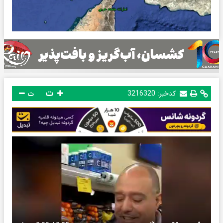
ت
کدخبر:
3216320
ت