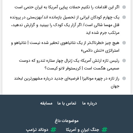
اگر این اقدامات را نکنیم حملات پیاپی آمریکا به ایران حتمی است
یک چهارم کودکان ایرانی از تحصیل بازمانده اند/بهزیستی در پرونده
قتل مهسا شاکی است/ اگر آزار یک کودک را ببینید و گزارش ندهید،
مرتکب جرم شده اید
هیچ چیز خطرناک‌تر از یک نتانیاهوی تحقیر شده نیست | نتانیاهو و
استراتژی «تنش دائمی»
رئیس تازه ارتش آمریکا؛ یک ژنرال چهار ستاره تندرو که دوست
صمیمی هگست است | کریستوفر لانو کیست؟
راز تازه در چهره مونالیزا | فرضیه‌ای جدید درباره مشهورترین لبخند
جهان
درباره ما
تماس با ما
مسابقه
موضوعات داغ
جنگ ایران و آمریکا
دونالد ترامپ