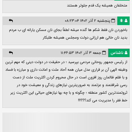
متخلفان همیشه یک قدم جلوتر هستند
🐜
پنجشنبه ۲ آذر ۱۴۰۲ ۰۸:۲۳:۰۴
باخوردن نان فقط شکم ها گنده میشه لطفاً بجای نان مسکن یارانه ای ب مردم
بدید نان خالی هم ارزانی دولت ومجلس همیشه طلبکار
ناشناس
جمعه ۳ آذر ۱۴۰۲ ۱۱:۴۶:۵۳
از رئیس جمهور روحانی مردمی بپرسید ؛ در حقیقت در دولت دینی که مهم ترین
وظبفه الهی آن بر قراری عدل میان همه آحاد ملت و امانت داری و مبارزه با فساد
و با ظلم ظالمان روز افزون است در حال محروم کردن اکثریت ملت از دست
رسی شرافتمند و عزتمند به ضروریترین نیازهای زندگی و معیشت خود در
ثروتمندترین کشور منطقه ؛ چگونه و با چه بها نیازهای حیاتی این اکثریت زیر
خط فقر را مدیریت می کند؟؟؟!!!