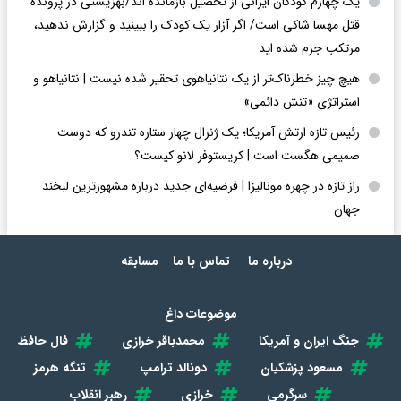
یک چهارم کودکان ایرانی از تحصیل بازمانده اند/بهزیستی در پرونده
قتل مهسا شاکی است/ اگر آزار یک کودک را ببینید و گزارش ندهید،
مرتکب جرم شده اید
هیچ چیز خطرناک‌تر از یک نتانیاهوی تحقیر شده نیست | نتانیاهو و
استراتژی «تنش دائمی»
رئیس تازه ارتش آمریکا؛ یک ژنرال چهار ستاره تندرو که دوست
صمیمی هگست است | کریستوفر لانو کیست؟
راز تازه در چهره مونالیزا | فرضیه‌ای جدید درباره مشهورترین لبخند
جهان
درباره ما
تماس با ما
مسابقه
موضوعات داغ
جنگ ایران و آمریکا
محمدباقر خرازی
فال حافظ
مسعود پزشکیان
دونالد ترامپ
تنگه هرمز
سرگرمی
خرازی
رهبر انقلاب