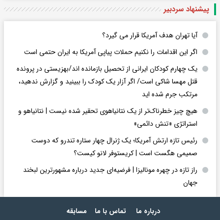
پیشنهاد سردبیر
آیا تهران هدف آمریکا قرار می گیرد؟
اگر این اقدامات را نکنیم حملات پیاپی آمریکا به ایران حتمی است
یک چهارم کودکان ایرانی از تحصیل بازمانده اند/بهزیستی در پرونده
قتل مهسا شاکی است/ اگر آزار یک کودک را ببینید و گزارش ندهید،
مرتکب جرم شده اید
هیچ چیز خطرناک‌تر از یک نتانیاهوی تحقیر شده نیست | نتانیاهو و
استراتژی «تنش دائمی»
رئیس تازه ارتش آمریکا؛ یک ژنرال چهار ستاره تندرو که دوست
صمیمی هگست است | کریستوفر لانو کیست؟
راز تازه در چهره مونالیزا | فرضیه‌ای جدید درباره مشهورترین لبخند
جهان
درباره ما
تماس با ما
مسابقه