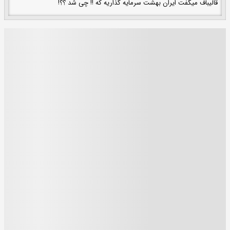
قالیباف میگفت ایران بهشت سرمایه گذاریه که !! چی شد ؟؟!