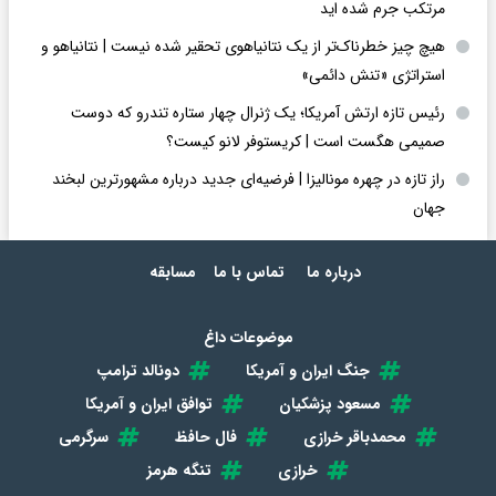
مرتکب جرم شده اید
هیچ چیز خطرناک‌تر از یک نتانیاهوی تحقیر شده نیست | نتانیاهو و
استراتژی «تنش دائمی»
رئیس تازه ارتش آمریکا؛ یک ژنرال چهار ستاره تندرو که دوست
صمیمی هگست است | کریستوفر لانو کیست؟
راز تازه در چهره مونالیزا | فرضیه‌ای جدید درباره مشهورترین لبخند
جهان
درباره ما
تماس با ما
مسابقه
موضوعات داغ
جنگ ایران و آمریکا
دونالد ترامپ
مسعود پزشکیان
توافق ایران و آمریکا
محمدباقر خرازی
فال حافظ
سرگرمی
خرازی
تنگه هرمز