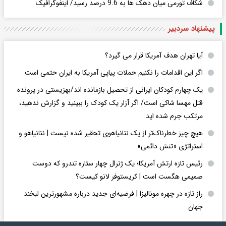
شکاف تورمی میان دهک ها به 9.6 درصد رسید/ اینفوگرافیک
پیشنهاد سردبیر
آیا تهران هدف آمریکا قرار می گیرد؟
اگر این اقدامات را نکنیم حملات پیاپی آمریکا به ایران حتمی است
یک چهارم کودکان ایرانی از تحصیل بازمانده اند/بهزیستی در پرونده
قتل مهسا شاکی است/ اگر آزار یک کودک را ببینید و گزارش ندهید،
مرتکب جرم شده اید
هیچ چیز خطرناک‌تر از یک نتانیاهوی تحقیر شده نیست | نتانیاهو و
استراتژی «تنش دائمی»
رئیس تازه ارتش آمریکا؛ یک ژنرال چهار ستاره تندرو که دوست
صمیمی هگست است | کریستوفر لانو کیست؟
راز تازه در چهره مونالیزا | فرضیه‌ای جدید درباره مشهورترین لبخند
جهان