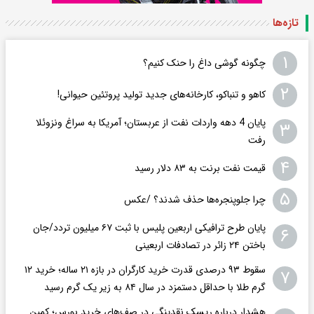
تازه‌ها
۱
چگونه گوشی داغ را حنک کنیم؟
۲
کاهو و تنباکو، کارخانه‌های جدید تولید پروتئین حیوانی!
پایان 4 دهه واردات نفت از عربستان؛ آمریکا به سراغ ونزوئلا
۳
رفت
۴
قیمت نفت برنت به ۸۳ دلار رسید
۵
چرا جلوپنجره‌ها حذف شدند؟ /عکس
پایان طرح ترافیکی اربعین پلیس با ثبت ۶۷ میلیون تردد/جان
۶
باختن ۲۴ زائر در تصادفات اربعینی
سقوط ۹۳ درصدی قدرت خرید کارگران در بازه ۲۱ ساله؛ خرید ۱۲
۷
گرم طلا با حداقل دستمزد در سال ۸۴ به زیر یک گرم رسید
هشدار درباره ریسک نقدینگی در صف‌های خرید بورس؛ کمین