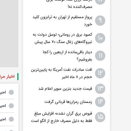
مصرف‌کننده نه!
پرواز مستقیم از تهران به ترابزون کلید
۹
خورد
کمبود برق در رومانی؛ توسل دولت به
۱۰
نیروگاه‌های زغال سنگ ۷۰ سال پیش
دینار باقی‌مانده از اربعین را کجا
۱۱
بفروشیم؟
افت صادرات نفت آمریکا به پایین‌ترین
۱۲
اخبار مر
حجم در ۸ ماه اخیر
۱۳
قیمت جدید بنزین سوپر اعلام شد
احی
۱۴
زمستان رمزارزها قربانی گرفت
احیاء 
قبوض برق گران نشده؛ افزایش مبلغ
۱۵
احی
فقط به دلیل مصرف خارج از الگو است