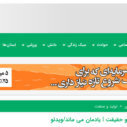
ماعی
حوادث
سبک زندگی
دانش
ورزشی
استان‌ها
ی
تولید و صنعت
و حقیقت | یادمان می ماند/ویدئو