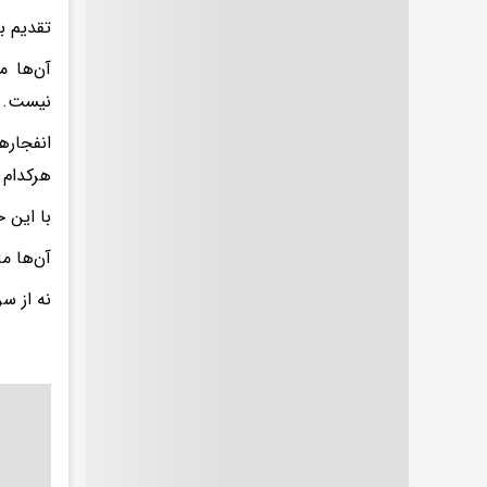
تقدیم ب
آن‌ها م
نیست..
انفجار
هرکدام م
با این 
آن‌ها ما
نه از س