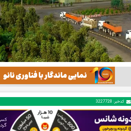
کدخبر:
3227728