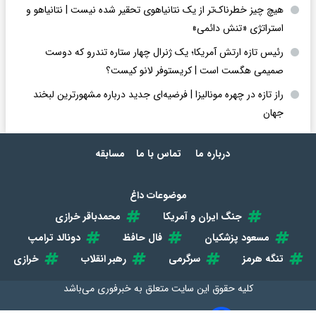
هیچ چیز خطرناک‌تر از یک نتانیاهوی تحقیر شده نیست | نتانیاهو و
استراتژی «تنش دائمی»
رئیس تازه ارتش آمریکا؛ یک ژنرال چهار ستاره تندرو که دوست
صمیمی هگست است | کریستوفر لانو کیست؟
راز تازه در چهره مونالیزا | فرضیه‌ای جدید درباره مشهورترین لبخند
جهان
درباره ما
تماس با ما
مسابقه
موضوعات داغ
جنگ ایران و آمریکا
محمدباقر خرازی
مسعود پزشکیان
فال حافظ
دونالد ترامپ
تنگه هرمز
سرگرمی
رهبر انقلاب
خرازی
کلیه حقوق این سایت متعلق به
خبرفوری
می‌باشد