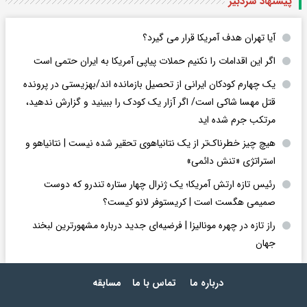
پیشنهاد سردبیر
آیا تهران هدف آمریکا قرار می گیرد؟
اگر این اقدامات را نکنیم حملات پیاپی آمریکا به ایران حتمی است
یک چهارم کودکان ایرانی از تحصیل بازمانده اند/بهزیستی در پرونده
قتل مهسا شاکی است/ اگر آزار یک کودک را ببینید و گزارش ندهید،
مرتکب جرم شده اید
هیچ چیز خطرناک‌تر از یک نتانیاهوی تحقیر شده نیست | نتانیاهو و
استراتژی «تنش دائمی»
رئیس تازه ارتش آمریکا؛ یک ژنرال چهار ستاره تندرو که دوست
صمیمی هگست است | کریستوفر لانو کیست؟
راز تازه در چهره مونالیزا | فرضیه‌ای جدید درباره مشهورترین لبخند
جهان
درباره ما
تماس با ما
مسابقه