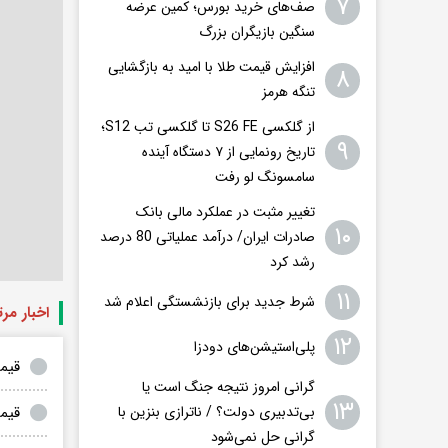
۷
صف‌های خرید بورس؛ کمین عرضه
سنگین بازیگران بزرگ
افزایش قیمت طلا با امید به بازگشایی
۸
تنگه هرمز
از گلکسی S26 FE تا گلکسی تب S12؛
۹
تاریخ رونمایی از ۷ دستگاه آینده
سامسونگ لو رفت
تغییر مثبت در عملکرد مالی بانک
۱۰
صادرات ایران/ درآمد عملیاتی 80 درصد
رشد کرد
۱۱
شرط جدید برای بازنشستگی اعلام شد
اخبار مر
۱۲
پلی‌استیشن‌های دودزا
قیمت دلار و ارز 0
گرانی امروز نتیجه جنگ است یا
۱۳
قیمت دلار و 
بی‌تدبیری دولت؟ / ناترازی بنزین با
گرانی حل نمی‌شود