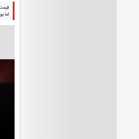
قیمت 
اما ی