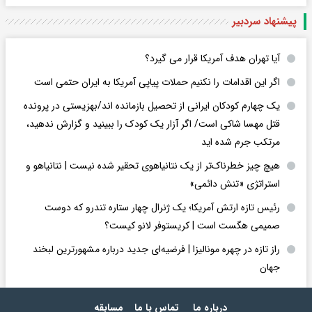
پیشنهاد سردبیر
آیا تهران هدف آمریکا قرار می گیرد؟
اگر این اقدامات را نکنیم حملات پیاپی آمریکا به ایران حتمی است
یک چهارم کودکان ایرانی از تحصیل بازمانده اند/بهزیستی در پرونده
قتل مهسا شاکی است/ اگر آزار یک کودک را ببینید و گزارش ندهید،
مرتکب جرم شده اید
هیچ چیز خطرناک‌تر از یک نتانیاهوی تحقیر شده نیست | نتانیاهو و
استراتژی «تنش دائمی»
رئیس تازه ارتش آمریکا؛ یک ژنرال چهار ستاره تندرو که دوست
صمیمی هگست است | کریستوفر لانو کیست؟
راز تازه در چهره مونالیزا | فرضیه‌ای جدید درباره مشهورترین لبخند
جهان
درباره ما
تماس با ما
مسابقه