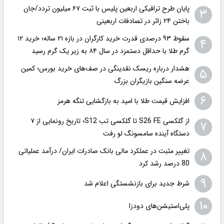
پایان طرح ترافیکی اربعین پلیس با ثبت ۶۷ میلیون تردد/جان
۳
باختن ۲۴ زائر در تصادفات اربعینی
سقوط ۹۳ درصدی قدرت خرید کارگران در بازه ۲۱ ساله؛ خرید ۱۲
۴
گرم طلا با حداقل دستمزد در سال ۸۴ به زیر یک گرم رسید
هشدار درباره ریسک نقدینگی در صف‌های خرید بورس؛ کمین
۵
عرضه سنگین بازیگران بزرگ
۶
افزایش قیمت طلا با امید به بازگشایی تنگه هرمز
از گلکسی S26 FE تا گلکسی تب S12؛ تاریخ رونمایی از ۷
۷
دستگاه آینده سامسونگ لو رفت
تغییر مثبت در عملکرد مالی بانک صادرات ایران/ درآمد عملیاتی
۸
80 درصد رشد کرد
۹
شرط جدید برای بازنشستگی اعلام شد
۱۰
پلی‌استیشن‌های دودزا