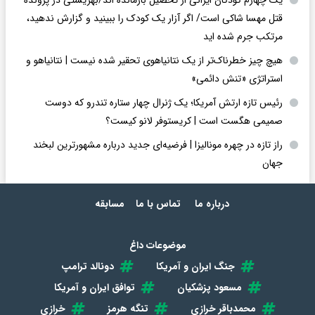
یک چهارم کودکان ایرانی از تحصیل بازمانده اند/بهزیستی در پرونده
قتل مهسا شاکی است/ اگر آزار یک کودک را ببینید و گزارش ندهید،
مرتکب جرم شده اید
هیچ چیز خطرناک‌تر از یک نتانیاهوی تحقیر شده نیست | نتانیاهو و
استراتژی «تنش دائمی»
رئیس تازه ارتش آمریکا؛ یک ژنرال چهار ستاره تندرو که دوست
صمیمی هگست است | کریستوفر لانو کیست؟
راز تازه در چهره مونالیزا | فرضیه‌ای جدید درباره مشهورترین لبخند
جهان
درباره ما
تماس با ما
مسابقه
موضوعات داغ
جنگ ایران و آمریکا
دونالد ترامپ
مسعود پزشکیان
توافق ایران و آمریکا
محمدباقر خرازی
تنگه هرمز
خرازی