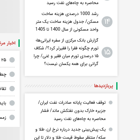
محاصره به چاه‌های نفت رسید
رشد 1000 درصدی هزینه ساخت
۱۴
مسکن/ جدول هزینه ساخت یک متر
واحد مسکونی از سال 1400 تا 1405
گزارش بانک مرکزی از سفره ایرانی‌ها؛
اخبار مر
تورم چگونه فقرا را فقیرتر کرد؟/ شکاف
۱۵
۱۵ درصدی تورم میان فقیر و غنی/ چرا
۲۵ درصد پرمصرف ها نیمی از برق بخش خانگی کشور را می بلعند
گرانی برای همه یکسان نیست؟
چطو
پربازدید‌ها
تقاضای
توقف فعالیت پایانه صادرات نفت ایران/
باید 4 سال طول می کشید تا متوجه شوید ماینرها ق
جزیره خارک بدون نفتکش ماند/ فشار
زمستان ۱۴۰۴؛ اقتصاد تاب
محاصره به چاه‌های نفت رسید
یک پیش‌بینی جدید درباره نرخ ارز، طلا و
سکه/ منتظر سقوط قیمت طلا و دلار تا این