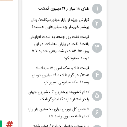
۱
طلای ۱۸ عیار از ۱۹ میلیون گذشت
گزارش ویژه از بازار موتورسیکلت/ زنان
۲
بیشتر خریدار چه موتورهایی هستند؟
قیمت نفت روز جمعه به شدت افزایش
یافت/ نفت در پایان معاملات در این
۳
روز، ۸۳.۵۵ دلار شد، یعنی حدود ۵.۷
درصد صعود کرد
قیمت طلا و سکه امروز ۱۷ مردادماه
۴
۱۴۰۵/ هر گرم طلا به ۱۹ میلیون تومان
رسید/ سکه میلیونی تغییر کرد
کدام کشورها بیشترین آب شیرین جهان
۵
را در اختیار دارند؟/ اینفوگرافیک
شاخص کل بورس برای نخستین بار وارد
۶
کانال ۵.۵ میلیون واحد شد
سرپرستان خانوار بخوانند/ زمان شارژ