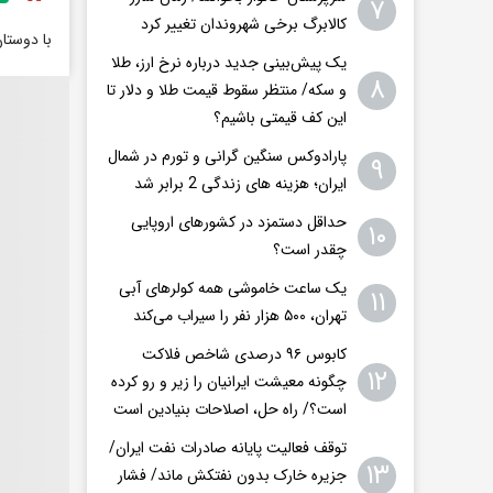
۷
کالابرگ برخی شهروندان تغییر کرد
با دوستا
یک پیش‌بینی جدید درباره نرخ ارز، طلا
۸
و سکه/ منتظر سقوط قیمت طلا و دلار تا
این کف قیمتی باشیم؟
پارادوکس سنگین گرانی و تورم در شمال
۹
ایران؛ هزینه های زندگی 2 برابر ‌شد
حداقل دستمزد در کشورهای اروپایی
۱۰
چقدر است؟
یک ساعت خاموشی همه کولرهای آبی
۱۱
تهران، ۵۰۰ هزار نفر را سیراب می‌کند
کابوس ۹۶ درصدی شاخص فلاکت
۱۲
چگونه معیشت ایرانیان را زیر و رو کرده
است؟/ راه حل، اصلاحات بنیادین است
توقف فعالیت پایانه صادرات نفت ایران/
۱۳
جزیره خارک بدون نفتکش ماند/ فشار