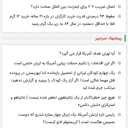
اعمال ضریب ۲.۷ برای اینترنت بین الملل صحت دارد؟
سقوط ۹۳ درصدی قدرت خرید کارگران در بازه ۲۱ ساله؛ خرید ۱۲ گرم
طلا با حداقل دستمزد در سال ۸۴ به زیر یک گرم رسید
پیشنهاد سردبیر
آیا تهران هدف آمریکا قرار می گیرد؟
اگر این اقدامات را نکنیم حملات پیاپی آمریکا به ایران حتمی است
یک چهارم کودکان ایرانی از تحصیل بازمانده اند/بهزیستی در پرونده
قتل مهسا شاکی است/ اگر آزار یک کودک را ببینید و گزارش ندهید،
مرتکب جرم شده اید
هیچ چیز خطرناک‌تر از یک نتانیاهوی تحقیر شده نیست | نتانیاهو و
استراتژی «تنش دائمی»
رئیس تازه ارتش آمریکا؛ یک ژنرال چهار ستاره تندرو که دوست
صمیمی هگست است | کریستوفر لانو کیست؟