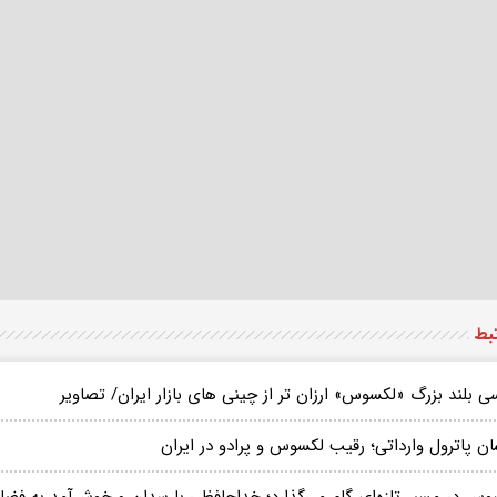
تبط
 بلند بزرگ «لکسوس» ارزان تر از چینی های بازار ایران/ تصاویر
ن پاترول وارداتی؛ رقیب لکسوس و پرادو در ایران
وس در مسیر تازه‌ای گام می‌گذارد؛ خداحافظی با سدان و خوش‌آمد به 