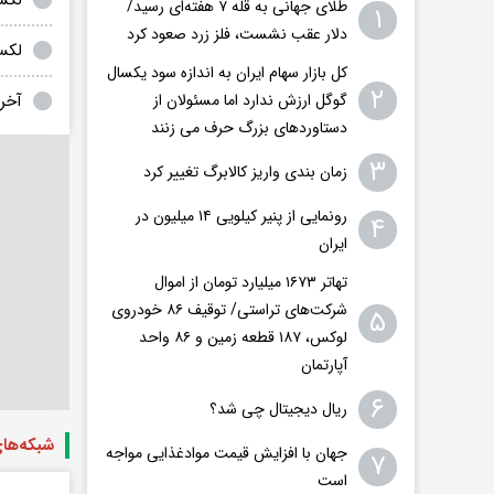
طلای جهانی به قله ۷ هفته‌ای رسید/
۱
دلار عقب نشست، فلز زرد صعود کرد
لکسوس RZ ۳۰۰e؛ شاسی
کل بازار سهام ایران به اندازه سود یکسال
۲
آخرین
گوگل ارزش ندارد اما مسئولان از
دستاوردهای بزرگ حرف می زنند
۳
زمان بندی واریز کالابرگ تغییر کرد
رونمایی از پنیر کیلویی ۱۴ میلیون در
۴
ایران
تهاتر ۱۶۷۳ میلیارد تومان از اموال
شرکت‌های تراستی/ توقیف ۸۶ خودروی
۵
لوکس، ۱۸۷ قطعه زمین و ۸۶ واحد
آپارتمان
۶
ریال دیجیتال چی شد؟
شبکه‌ها
جهان با افزایش قیمت موادغذایی مواجه
۷
است