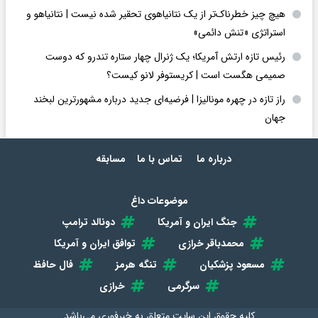
هیچ چیز خطرناک‌تر از یک نتانیاهوی تحقیر شده نیست | نتانیاهو و
استراتژی «تنش دائمی»
رئیس تازه ارتش آمریکا؛ یک ژنرال چهار ستاره تندرو که دوست
صمیمی هگست است | کریستوفر لانو کیست؟
راز تازه در چهره مونالیزا | فرضیه‌ای جدید درباره مشهورترین لبخند
جهان
درباره ما
تماس با ما
مسابقه
موضوعات داغ
جنگ ایران و آمریکا
دونالد ترامپ
محمدباقر خرازی
توافق ایران و آمریکا
مسعود پزشکیان
تنگه هرمز
فال حافظ
سرگرمی
خرازی
کلیه حقوق این سایت متعلق به
خبرفوری
می‌باشد