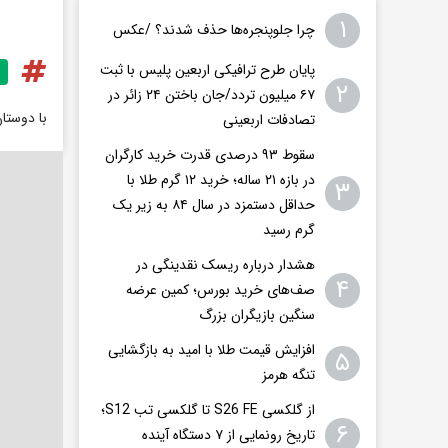
۱
چرا جلوپنجره‌ها حذف شدند؟ /عکس
پایان طرح ترافیکی اربعین پلیس با ثبت
۲
۶۷ میلیون تردد/جان باختن ۲۴ زائر در
با دوستا
تصادفات اربعینی
سقوط ۹۳ درصدی قدرت خرید کارگران
در بازه ۲۱ ساله؛ خرید ۱۲ گرم طلا با
۳
حداقل دستمزد در سال ۸۴ به زیر یک
گرم رسید
هشدار درباره ریسک نقدینگی در
۴
صف‌های خرید بورس؛ کمین عرضه
سنگین بازیگران بزرگ
افزایش قیمت طلا با امید به بازگشایی
۵
تنگه هرمز
از گلکسی S26 FE تا گلکسی تب S12؛
۶
تاریخ رونمایی از ۷ دستگاه آینده