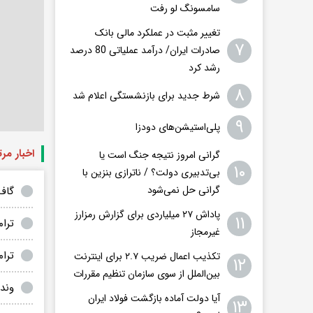
سامسونگ لو رفت
تغییر مثبت در عملکرد مالی بانک
۷
صادرات ایران/ درآمد عملیاتی 80 درصد
رشد کرد
۸
شرط جدید برای بازنشستگی اعلام شد
۹
پلی‌استیشن‌های دودزا
اخبار مر
گرانی امروز نتیجه جنگ است یا
۱۰
بی‌تدبیری دولت؟ / ناترازی بنزین با
گرانی حل نمی‌شود
گاف
پاداش ۲۷ میلیاردی برای گزارش رمزارز
۱۱
ترا
غیرمجاز
ترام
تکذیب اعمال ضریب ۲.۷ برای اینترنت
۱۲
بین‌الملل از سوی سازمان تنظیم مقررات
وند
آیا دولت آماده بازگشت فولاد ایران
۱۳