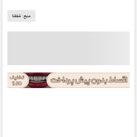
منبع:
شفقنا