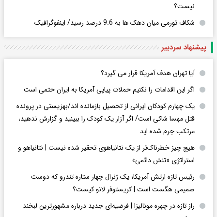
نیست؟
شکاف تورمی میان دهک ها به 9.6 درصد رسید/ اینفوگرافیک
پیشنهاد سردبیر
آیا تهران هدف آمریکا قرار می گیرد؟
اگر این اقدامات را نکنیم حملات پیاپی آمریکا به ایران حتمی است
یک چهارم کودکان ایرانی از تحصیل بازمانده اند/بهزیستی در پرونده
قتل مهسا شاکی است/ اگر آزار یک کودک را ببینید و گزارش ندهید،
مرتکب جرم شده اید
هیچ چیز خطرناک‌تر از یک نتانیاهوی تحقیر شده نیست | نتانیاهو و
استراتژی «تنش دائمی»
رئیس تازه ارتش آمریکا؛ یک ژنرال چهار ستاره تندرو که دوست
صمیمی هگست است | کریستوفر لانو کیست؟
راز تازه در چهره مونالیزا | فرضیه‌ای جدید درباره مشهورترین لبخند