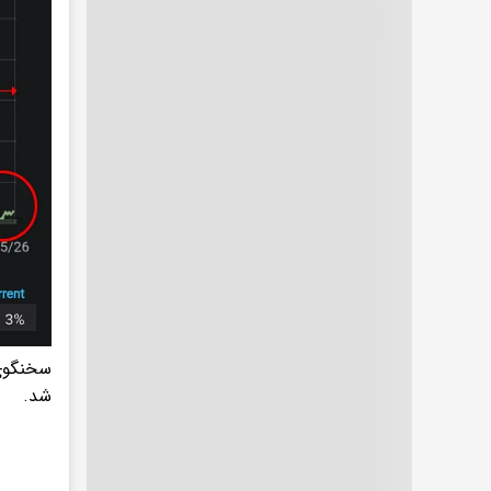
سخنگوی 
شد.