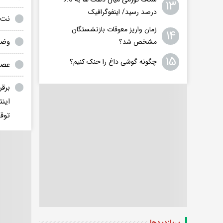
۱۳
درصد رسید/ اینفوگرافیک
نت‌
زمان واریز معوقات بازنشستگان
۱۴
وضع
مشخص شد؟
۱۵
چگونه گوشی داغ را حنک کنیم؟
عصب
برقر
اینت
توق