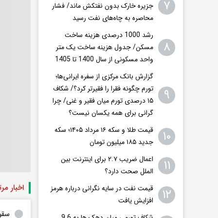
۷
جزیره خارک بدون نفتکش ماند/ فشار
محاصره به چاه‌های نفت رسید
رشد 1000 درصدی هزینه ساخت
۸
مسکن/ جدول هزینه ساخت یک متر
واحد مسکونی از سال 1400 تا 1405
گزارش بانک مرکزی از سفره ایرانی‌ها؛
تورم چگونه فقرا را فقیرتر کرد؟/ شکاف
۹
۱۵ درصدی تورم میان فقیر و غنی/ چرا
گرانی برای همه یکسان نیست؟
قیمت طلا و سکه ۱۶ مرداد ۱۴۰۵؛ سکه
۱۰
جدید ١٨۵ میلیون تومان
اعمال ضریب ۲.۷ برای اینترنت بین
۱۱
الملل صحت دارد؟
اخبار مر
قیمت نفت در سایه نگرانی درباره هرمز
۱۲
افزایش یافت
سقو
شکاف تورمی میان دهک ها به 9.6