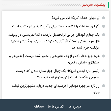
پیشنهاد سردبیر
آیا تهران هدف آمریکا قرار می گیرد؟
اگر این اقدامات را نکنیم حملات پیاپی آمریکا به ایران حتمی است
یک چهارم کودکان ایرانی از تحصیل بازمانده اند/بهزیستی در پرونده
قتل مهسا شاکی است/ اگر آزار یک کودک را ببینید و گزارش ندهید،
مرتکب جرم شده اید
هیچ چیز خطرناک‌تر از یک نتانیاهوی تحقیر شده نیست | نتانیاهو و
استراتژی «تنش دائمی»
رئیس تازه ارتش آمریکا؛ یک ژنرال چهار ستاره تندرو که دوست
صمیمی هگست است | کریستوفر لانو کیست؟
راز تازه در چهره مونالیزا | فرضیه‌ای جدید درباره مشهورترین لبخند
جهان
درباره ما
تماس با ما
مسابقه