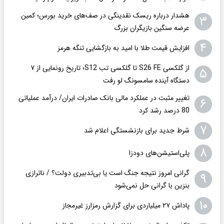
هشدار درباره ریسک نقدینگی در صف‌های خرید بورس؛ کمین
۳
عرضه سنگین بازیگران بزرگ
۴
افزایش قیمت طلا با امید به بازگشایی تنگه هرمز
از گلکسی S26 FE تا گلکسی تب S12؛ تاریخ رونمایی از ۷
۵
دستگاه آینده سامسونگ لو رفت
تغییر مثبت در عملکرد مالی بانک صادرات ایران/ درآمد عملیاتی
۶
80 درصد رشد کرد
۷
شرط جدید برای بازنشستگی اعلام شد
۸
پلی‌استیشن‌های دودزا
گرانی امروز نتیجه جنگ است یا بی‌تدبیری دولت؟ / ناترازی
۹
بنزین با گرانی حل نمی‌شود
۱۰
پاداش ۲۷ میلیاردی برای گزارش رمزارز غیرمجاز