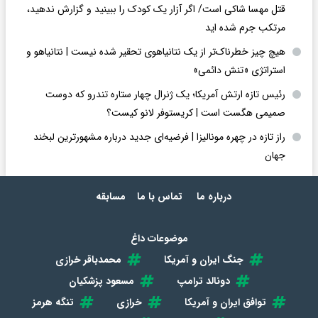
قتل مهسا شاکی است/ اگر آزار یک کودک را ببینید و گزارش ندهید،
مرتکب جرم شده اید
هیچ چیز خطرناک‌تر از یک نتانیاهوی تحقیر شده نیست | نتانیاهو و
استراتژی «تنش دائمی»
رئیس تازه ارتش آمریکا؛ یک ژنرال چهار ستاره تندرو که دوست
صمیمی هگست است | کریستوفر لانو کیست؟
راز تازه در چهره مونالیزا | فرضیه‌ای جدید درباره مشهورترین لبخند
جهان
درباره ما
تماس با ما
مسابقه
موضوعات داغ
جنگ ایران و آمریکا
محمدباقر خرازی
دونالد ترامپ
مسعود پزشکیان
توافق ایران و آمریکا
خرازی
تنگه هرمز