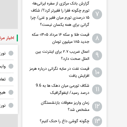
گزارش بانک مرکزی از سفره ایرانی‌ها؛
تورم چگونه فقرا را فقیرتر کرد؟/ شکاف
۷
۱۵ درصدی تورم میان فقیر و غنی/ چرا
گرانی برای همه یکسان نیست؟
قیمت طلا و سکه ۱۶ مرداد ۱۴۰۵؛ سکه
۸
اخبار مر
جدید ١٨۵ میلیون تومان
اعمال ضریب ۲.۷ برای اینترنت بین
نور
۹
الملل صحت دارد؟
واب
قیمت نفت در سایه نگرانی درباره هرمز
۱۰
افزایش یافت
تعاد
شکاف تورمی میان دهک ها به 9.6
۱۱
هیچ
درصد رسید/ اینفوگرافیک
زمان واریز معوقات بازنشستگان
۱۲
نوری: ۱.۲ میلیارد ارز برای وار
مشخص شد؟
۱۳
چگونه گوشی داغ را حنک کنیم؟