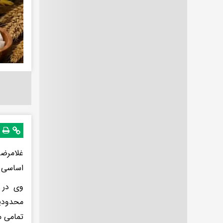
غلامرضا
اساسی 
وی در 
محدودیت
تمامی م