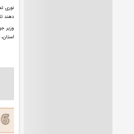
نوری تص
دهند تا
وزیر جه
استان، 