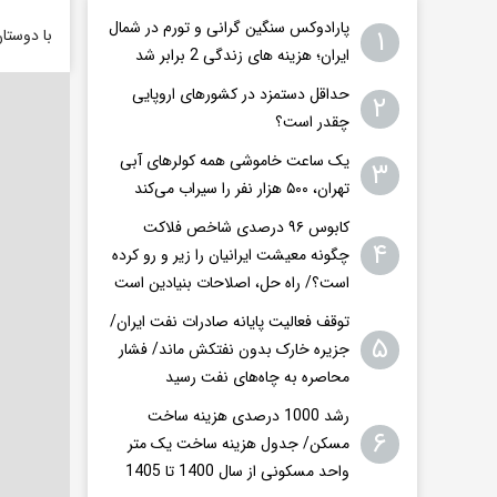
پارادوکس سنگین گرانی و تورم در شمال
۱
با دوستا
ایران؛ هزینه های زندگی 2 برابر ‌شد
حداقل دستمزد در کشورهای اروپایی
۲
چقدر است؟
یک ساعت خاموشی همه کولرهای آبی
۳
تهران، ۵۰۰ هزار نفر را سیراب می‌کند
کابوس ۹۶ درصدی شاخص فلاکت
۴
چگونه معیشت ایرانیان را زیر و رو کرده
است؟/ راه حل، اصلاحات بنیادین است
توقف فعالیت پایانه صادرات نفت ایران/
۵
جزیره خارک بدون نفتکش ماند/ فشار
محاصره به چاه‌های نفت رسید
رشد 1000 درصدی هزینه ساخت
۶
مسکن/ جدول هزینه ساخت یک متر
واحد مسکونی از سال 1400 تا 1405