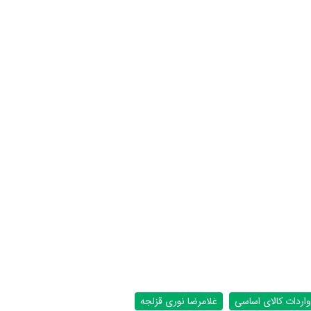
واردات کالای اساسی
غلامرضا نوری قزلجه